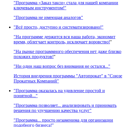
"Программа «Заказ такси» стала для нашей компании
ключевым инструментом!"
"Программа не имеющая аналогов"
"Всё просто, доступно и систематизировано!"
"На программе держится вся наша работа, экономит
время, облегчает контроль, исключает воровство!
"
"На рынке программного обеспечения нет даже близко
похожих продуктов!
"
"Ни один наш вопрос без внимания не остался..."
История внедрения программы "Автопрокат" в "Союзе
Прокатных Компаний"
"Программа оказалась на удивление простой и
понятной..."
"Программа позволяет... анализировать и принимать
решения по улучшению качества услуг"
"Программа... просто незаменима для организации
подобного бизнеса!"