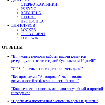
ДЛЯ ВСЕХ
СТЕРЕО-КАРТИНКИ
PS SYNC
BATCHRUN
EXECAS
ПРОЗВОНКА
ДЛЯ КЛУБОВ
LOCKER
CLUB CLIENT
LOCKWIN
ОТЗЫВЫ
"В пиковые периоды работы тысячи клиентов
резервируют тысячи изделий буквально за 10 дней!"
"C PSoft очень легко и приятно иметь дело!"
"Без программы "Автопрокат" мы не видим
возможностей эффективно вести бизнес!"
"Больше всего в программе нравится удобный и простой
интерфейс"
"Программа помогла нам экономить время и деньги!"