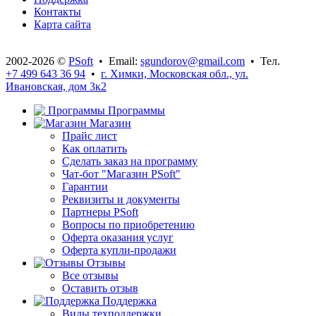
Контакты
Карта сайта
2002-2026 ©
PSoft
• Email:
sgundorov@gmail.com
• Тел.
+7 499 643 36 94
•
г. Химки, Московская обл., ул.
Ивановская, дом 3к2
Программы
Магазин
Прайс лист
Как оплатить
Сделать заказ на программу
Чат-бот "Магазин PSoft"
Гарантии
Реквизиты и документы
Партнеры PSoft
Вопросы по приобретению
Оферта оказания услуг
Оферта купли-продажи
Отзывы
Все отзывы
Оставить отзыв
Поддержка
Виды техподдержки