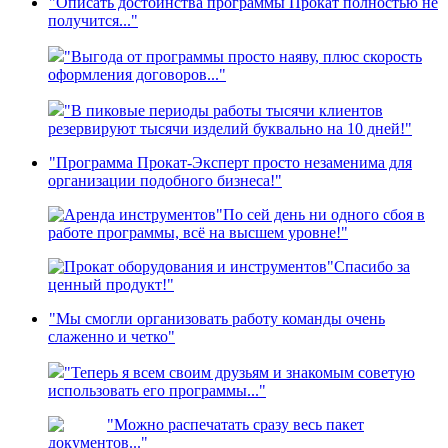
"Описать достоинства программы Прокат полностью не
получится..."
"Выгода от программы просто наяву, плюс скорость
оформления договоров..."
"В пиковые периоды работы тысячи клиентов
резервируют тысячи изделий буквально на 10 дней!"
"Программа Прокат-Эксперт просто незаменима для
организации подобного бизнеса!"
"По сей день ни одного сбоя в
работе программы, всё на высшем уровне!"
"Спасибо за
ценный продукт!"
"Мы смогли организовать работу команды очень
слаженно и четко"
"Теперь я всем своим друзьям и знакомым советую
использовать его программы..."
"Можно распечатать сразу весь пакет
документов..."