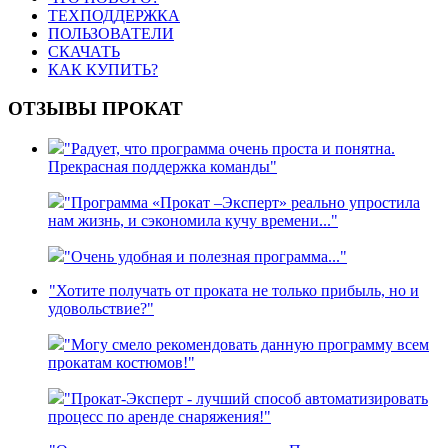
ТЕХПОДДЕРЖКА
ПОЛЬЗОВАТЕЛИ
СКАЧАТЬ
КАК КУПИТЬ?
ОТЗЫВЫ ПРОКАТ
"Радует, что программа очень проста и понятна.
Прекрасная поддержка команды"
"Программа «Прокат –Эксперт» реально упростила
нам жизнь, и сэкономила кучу времени..."
"Очень удобная и полезная программа..."
"Хотите получать от проката не только прибыль, но и
удовольствие?"
"Могу смело рекомендовать данную программу всем
прокатам костюмов!"
"Прокат-Эксперт - лучший способ автоматизировать
процесс по аренде снаряжения!"