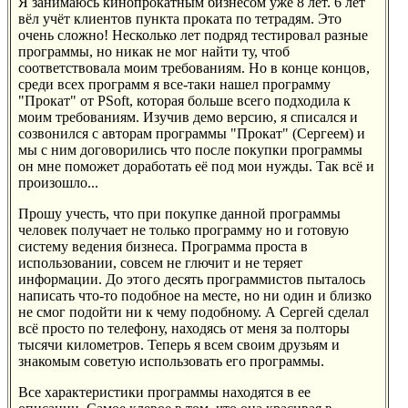
Я занимаюсь кинопрокатным бизнесом уже 8 лет. 6 лет
вёл учёт клиентов пункта проката по тетрадям. Это
очень сложно! Несколько лет подряд тестировал разные
программы, но никак не мог найти ту, чтоб
соответствовала моим требованиям. Но в конце концов,
среди всех программ я все-таки нашел программу
"Прокат" от PSoft, которая больше всего подходила к
моим требованиям. Изучив демо версию, я списался и
созвонился с авторам программы "Прокат" (Сергеем) и
мы с ним договорились что после покупки программы
он мне поможет доработать её под мои нужды. Так всё и
произошло...
Прошу учесть, что при покупке данной программы
человек получает не только программу но и готовую
систему ведения бизнеса. Программа проста в
использовании, совсем не глючит и не теряет
информации. До этого десять программистов пыталось
написать что-то подобное на месте, но ни один и близко
не смог подойти ни к чему подобному. А Сергей сделал
всё просто по телефону, находясь от меня за полторы
тысячи километров. Теперь я всем своим друзьям и
знакомым советую использовать его программы.
Все характеристики программы находятся в ее