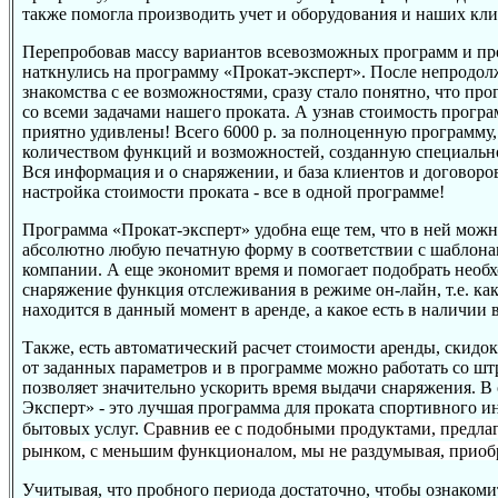
также помогла производить учет и оборудования и наших кли
Перепробовав массу вариантов всевозможных программ и п
наткнулись на программу «Прокат-эксперт». После непродо
знакомства с ее возможностями, сразу стало понятно, что пр
со всеми задачами нашего проката. А узнав стоимость прогр
приятно удивлены! Всего 6000 р. за полноценную программу
количеством функций и возможностей, созданную специально
Вся информация и о снаряжении, и база клиентов и договоров
настройка стоимости проката - все в одной программе!
Программа «Прокат-эксперт» удобна еще тем, что в ней можн
абсолютно любую печатную форму в соответствии с шаблона
компании. А еще экономит время и помогает подобрать необ
снаряжение функция отслеживания в режиме он-лайн, т.е. ка
находится в данный момент в аренде, а какое есть в наличии в
Также, есть автоматический расчет стоимости аренды, скидок
от заданных параметров и в программе можно работать со штр
позволяет значительно ускорить время выдачи снаряжения. В
Эксперт» - это лучшая программа для проката спортивного и
бытовых услуг.
Сравнив ее с подобными продуктами, предла
рынком, с меньшим функционалом, мы не раздумывая, приобр
Учитывая, что пробного периода достаточно, чтобы ознакоми