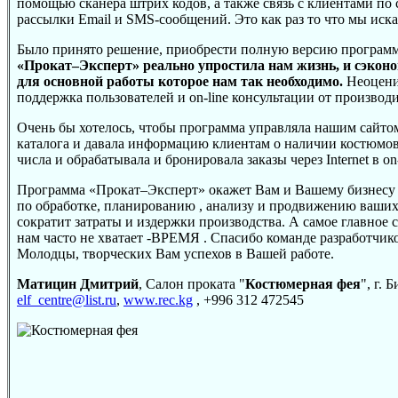
помощью сканера штрих кодов, а также связь с клиентами по
рассылки Email и SMS-сообщений. Это как раз то что мы иска
Было принято решение, приобрести полную версию програм
«Прокат–Эксперт» реально упростила нам жизнь, и сэкон
для основной работы которое нам так необходимо.
Неоцени
поддержка пользователей и on-line консультации от произво
Очень бы хотелось, чтобы программа управляла нашим сайто
каталога и давала информацию клиентам о наличии костюмо
числа и обрабатывала и бронировала заказы через Internet в on
Программа «Прокат–Эксперт» окажет Вам и Вашему бизнес
по обработке, планированию , анализу и продвижению ваших 
сократит затраты и издержки производства. А самое главное с
нам часто не хватает -ВРЕМЯ . Спасибо команде разработчик
Молодцы, творческих Вам успехов в Вашей работе.
Матицин Дмитрий
, Салон проката "
Коcтюмерная фея
", г.
elf_centre@list.ru
,
www.rec.kg
, +996 312 472545