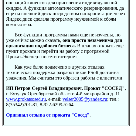
операций клиентов для присвоения индивидуальной
скидки. А функция автоматического резервирования, да
еще на внешний диск посредством синхронизации через
Яндекс.диск сделала программу неуязвимой к сбоям
компьютера.
Все функции программы нами еще не изучены, но
уже сейчас можно сказать,
она просто незаменима для
организации подобного бизнеса.
В планах открыть еще
пункт проката и перейти на работу с программой
Прокат-Эксперт по сети интернет.
Как уже было подмечено в других отзывах,
техническая поддержка разработчиков PSoft достойна
уважения. Мы считаем это образец работы с клиентами.
ИП Петров Сергей Владимирович, Прокат "СОСЕД"
,
г. Бузулук Оренбургской области 4-й микрорайон д. 11
www.prokatsosed.ru
, e-mail:
velser2005@yandex.ru
; тел.:
8(35342)701-81, 8-922-6299-5264
Оригинал отзыва от проката "Сосед"
.