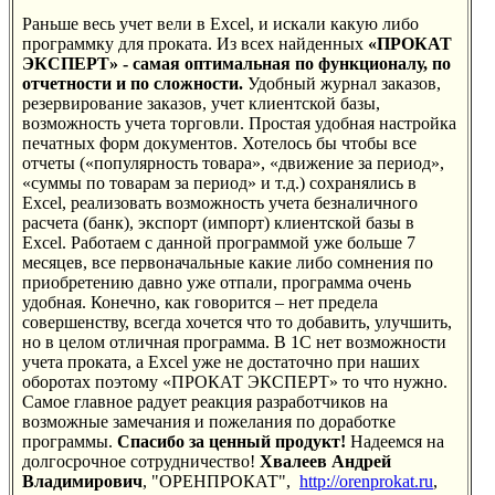
Раньше весь учет вели в Excel, и искали какую либо
программку для проката. Из всех найденных
«ПРОКАТ
ЭКСПЕРТ» - самая оптимальная по функционалу, по
отчетности и по сложности.
Удобный журнал заказов,
резервирование заказов, учет клиентской базы,
возможность учета торговли. Простая удобная настройка
печатных форм документов. Хотелось бы чтобы все
отчеты («популярность товара», «движение за период»,
«суммы по товарам за период» и т.д.) сохранялись в
Excel, реализовать возможность учета безналичного
расчета (банк), экспорт (импорт) клиентской базы в
Excel. Работаем с данной программой уже больше 7
месяцев, все первоначальные какие либо сомнения по
приобретению давно уже отпали, программа очень
удобная. Конечно, как говорится – нет предела
совершенству, всегда хочется что то добавить, улучшить,
но в целом отличная программа. В 1С нет возможности
учета проката, а Excel уже не достаточно при наших
оборотах поэтому «ПРОКАТ ЭКСПЕРТ» то что нужно.
Самое главное радует реакция разработчиков на
возможные замечания и пожелания по доработке
программы.
Спасибо за ценный продукт!
Надеемся на
долгосрочное сотрудничество!
Хвалеев Андрей
Владимирович
, "ОРЕНПРОКАТ",
http://orenprokat.ru
,