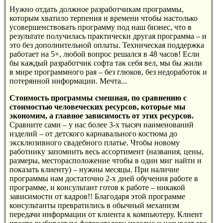
Нужно отдать должное разработчикам программы,
которым хватило терпения и времени чтобы настолько
усовершенствовать программу под наш бизнес, что в
результате получилась практически другая программа – и
это без дополнительной оплаты. Техническая поддержка
работает на 5+, любой вопрос решался в 48 часов! Если
бы каждый разработчик софта так себя вел, мы бы жили
в мире программного рая – без глюков, без недоработок и
потерянной информации. Мечта...
Стоимость программы смешная, по сравнению с
стоимостью человеческих ресурсов, которые мы
экономим, а главное зависимость от этих ресурсов.
Сравните сами – у нас более 3-х тысяч наименований
изделий – от детского карнавального костюма до
эксклюзивного свадебного платье. Чтобы новому
работнику запомнить весь ассортимент (названия, цены,
размеры, месторасположение чтобы в один миг найти и
показать клиенту) – нужны месяцы. При наличие
программы нам достаточно 2-х дней обучения работе в
программе, и консультант готов к работе – никакой
зависимости от кадров!! Благодаря этой программе
консультанты превратились в обычный механизм
передачи информации от клиента к компьютеру. Клиент