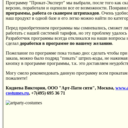
Программу "Прокат-Эксперт" мы выбрали, после того как ска
версию, поработали и оценили все ее возможности. Понрави
программы, работа со сканером штрихкодов
. Очень удобно
наш продукт в одной базе и его легко можно найти по катего
Перед приобретением программы мы сомневались, сможет л
работать c нашей системой тарифов, но эту проблему удалось
Разработчик программы всегда откликался на наши вопросы и
сделал
доработки в программе по нашему желанию
.
Пожелание по программе пока только дно: сделать чтобы пр
заказа, можно было подряд "пикать" штрих-коды, не нажимая
кнопку в программе программы, т.к. это доставляем неудобст
Могу смело рекомендовать данную программу всем прокатам
пожалеете!
Кидяева Виктория, ООО "Арт-Пати сити", Москва,
www.a
costumes.ru
, +7(495) 695 36 71