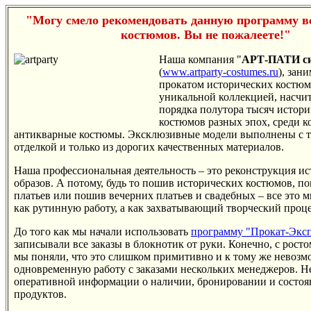
"Могу смело рекомендовать данную программу в
костюмов. Вы не пожалеете!"
Наша компания "
АРТ-ПАТИ с
(
www.artparty-costumes.ru
), зан
прокатом исторических костюм
уникальной коллекцией, насч
порядка полутора тысяч истори
костюмов разных эпох, среди 
антикварные костюмы. Эксклюзивные модели выполнены с т
отделкой и только из дорогих качественных материалов.
Наша профессиональная деятельность – это реконструкция и
образов. А потому, будь то пошив исторических костюмов, п
платьев или пошив вечерних платьев и свадебных – все это 
как рутинную работу, а как захватывающий творческий проце
До того как мы начали использовать
программу "Прокат-Экс
записывали все заказы в блокнотик от руки. Конечно, с росто
мы поняли, что это слишком примитивно и к тому же невозм
одновременную работу с заказами нескольких менеджеров. Н
оперативной информации о наличии, бронировании и состо
продуктов.