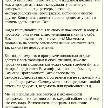
просто выбирает по фотокаталогу изделие и называет его
код, а программа выдаст консультанту остальную
информацию – цену, размеры, название,
месторасположение, фотографию, историю и многое
другое. Консультант должен просто принести-унести и
помочь одеть изделие. Все!
Когда консультанты поняли свою незначимость в общем
процессе - они значительно уменьшили мнение о себе.
Нам стало намного легче их менять! Мы можем
экономить на оплате опытности наших консультантов,
так как она не первостепенна.
Благодаря тому, что в программе полностью открыт
доступ к всем таблицам и обозначениям, даже не
продвинутый пользователь может создать любой фильтр,
который представит Вам информацию в любом виде –
Сам себе Программист! Такой свободы по
самосовершенствованию программы мы не встречали ни
в одной программе. Самому можно сгенерировать любой
отчет или документ, ведомость или прайс-лист и т.д.
Мы не используем все ресурсы и возможности
программы – их так много, что каждый найдет в ней все,
что ему надо. Возможности программы поистине
безграничны.