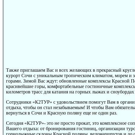
Также приглашаем Вас и всех желающих в прекрасный кругл
курорт Сочи с уникальным тропическим климатом, морем и
горами. Зимой Вас ждут: обновленные комплексы Красной П
красивейшие горы, комфортабельные гостиничные комплексы
километров трасс для катания на горных лыжах и сноубордах
Сотрудники «К2ТУР» с удовольствием помогут Вам в орган
отдыха, чтобы он стал незабываемым! И чтобы Вам обязатель
вернуться в Сочи и Красную поляну еще не один раз.
Сегодня «К2ТУР»- это не просто прокат, это комплексное с
Вашего отдыха: от бронирования гостиниц, организации туро
горнолыжные склоны Красной поляны, веломаршрутов и до 