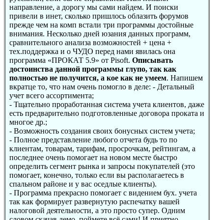
направление, а дорогу мы сами найдем. И поиски
привели в инет, сколько пришлось облазить форумов
прежде чем на комп встали три программы достойные
внимания. Несколько дней юзания данных программ,
сравнительного анализа возможностей + цена +
тех.поддержка и о ЧУДО перед нами явилась она
программа «ПРОКАТ 5.9» от Pisoft.
Описывать
достоинства данной программы глупо, так как
полностью не получится, а кое как не умеем
. Напишем
вкратце то, что нам очень помогло в деле: - Детальный
учет всего ассортимента;
- Тщательно проработанная система учета клиентов, даже
есть предварительно подготовленные договора проката и
многое др.;
- Возможность создания своих бонусных систем учета;
- Полное представление любого отчета будь то по
клиентам, товарам, тарифам, просрочкам, рейтингам, а
последнее очень помогает на новом месте быстро
определить сегмент рынка и запросы покупателей (это
помогает, конечно, только если вы располагаетесь в
спальном районе и у вас оседлые клиенты).
- Программа прекрасно помогает с видением бух. учета
так как формирует развернутую распечатку вашей
налоговой деятельности, а это просто супер. Одним
словом скачав демо, поймете всё сами! И приятно