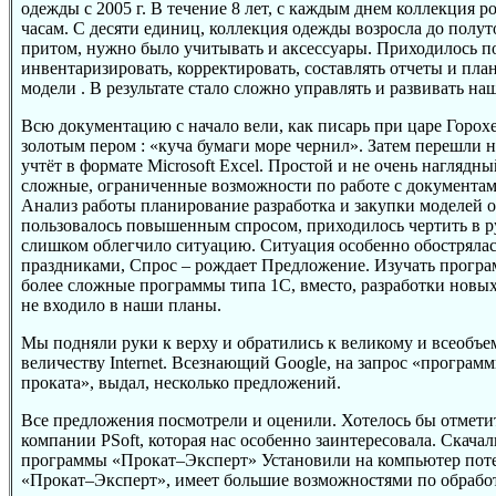
одежды с 2005 г. В течение 8 лет, с каждым днем коллекция ро
часам. С десяти единиц, коллекция одежды возросла до полут
притом, нужно было учитывать и аксессуары. Приходилось п
инвентаризировать, корректировать, составлять отчеты и пла
модели . В результате стало сложно управлять и развивать наш
Всю документацию с начало вели, как писарь при царе Горохе
золотым пером : «куча бумаги море чернил». Затем перешли
учтёт в формате Microsoft Excel. Простой и не очень наглядн
сложные, ограниченные возможности по работе с документам
Анализ работы планирование разработка и закупки моделей 
пользовалось повышенным спросом, приходилось чертить в р
слишком облегчило ситуацию. Ситуация особенно обострялас
праздниками, Спрос – рождает Предложение. Изучать прогр
более сложные программы типа 1С, вместо, разработки новы
не входило в наши планы.
Мы подняли руки к верху и обратились к великому и всеобъ
величеству Internet. Всезнающий Googlе, на запрос «програм
проката», выдал, несколько предложений.
Все предложения посмотрели и оценили. Хотелось бы отмети
компании PSoft, которая нас особенно заинтересовала. Скача
программы «Прокат–Эксперт» Установили на компьютер пот
«Прокат–Эксперт», имеет большие возможностями по обработ