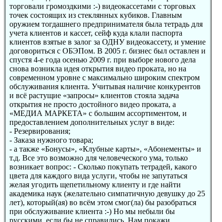
торговали громоздкими :-) видеокассетами с торговых
точек состоящих из стеклянных кубиков. Главным
оружием тогдашнего предпринимателя была тетрадь для
учета клиентов и кассет, сейф куда клали паспорта
клиентов взятые в залог за ОДНУ видеокассету, и умение
договориться с ОБЭПом. В 2005 г. бизнес был оставлен и
спустя 4-е года осенью 2009 г. при выборе нового дела
снова возникла идея открытия видео проката, но на
современном уровне с максимально широким спектром
обслуживания клиента. Учитывая наличие конкурентов
и всё растущие «запросы» клиентов стояла задача
открытия не просто достойного видео проката, а
«МЕДИА МАРКЕТА» с большим ассортиментом, и
предоставлением дополнительных услуг в виде:
- Резервирования;
- Заказа нужного товара;
- а также «Бонусы», «Клубные карты», «Абонементы» и
т.д. Все это возможно для человеческого ума, только
возникает вопрос: - Сколько покупать тетрадей, какого
цвета для каждого вида услуги, чтобы не запутаться
желая угодить щепетильному клиенту и где найти
академика наук (желательно симпатичную девушку до 25
лет), который(ая) во всём этом смог(ла) бы разобраться
при обслуживание клиента :-) Но мы небыли бы
русскими, если бы не справились. Нам покажи