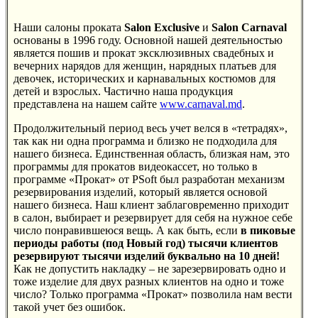
Наши салоны проката
Salon Exclusive
и
Salon Carnaval
основаны в 1996 году. Основной нашей деятельностью
является пошив и прокат эксклюзивных свадебных и
вечерних нарядов для женщин, нарядных платьев для
девочек, исторических и карнавальных костюмов для
детей и взрослых. Частично наша продукция
представлена на нашем сайте
www.carnaval.md
.
Продолжительный период весь учет велся в «тетрадях»,
так как ни одна программа и близко не подходила для
нашего бизнеса. Единственная область, близкая нам, это
программы для прокатов видеокассет, но только в
программе «Прокат» от PSoft был разработан механизм
резервирования изделий, который является основой
нашего бизнеса. Наш клиент заблаговременно приходит
в салон, выбирает и резервирует для себя на нужное себе
число понравившеюся вещь. А как быть, если
в пиковые
периоды работы (под Новый год) тысячи клиентов
резервируют тысячи изделий буквально на 10 дней!
Как не допустить накладку – не зарезервировать одно и
тоже изделие для двух разных клиентов на одно и тоже
число? Только программа «Прокат» позволила нам вести
такой учет без ошибок.