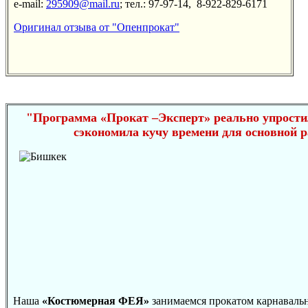
e-mail:
295909@mail.ru
; тел.: 97-97-14, 8-922-829-6171
Оригинал отзыва от "Опенпрокат"
"Программа «Прокат –Эксперт» реально упрости
сэкономила кучу времени для основной 
Наша
«Костюмерная ФЕЯ»
занимаемся прокатом карнаваль