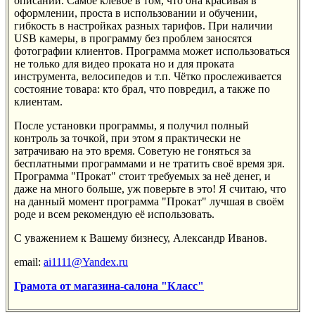
описании. Самое клевое в том, что она красивая в
оформлении, проста в использовании и обучении,
гибкость в настройках разных тарифов. При наличии
USB камеры, в программу без проблем заносятся
фотографии клиентов. Программа может использоваться
не только для видео проката но и для проката
инструмента, велосипедов и т.п. Чётко прослеживается
состояние товара: кто брал, что повредил, а также по
клиентам.
После установки программы, я получил полный
контроль за точкой, при этом я практически не
затрачиваю на это время. Советую не гоняться за
бесплатными программами и не тратить своё время зря.
Программа "Прокат" стоит требуемых за неё денег, и
даже на много больше, уж поверьте в это! Я считаю, что
на данный момент программа "Прокат" лучшая в своём
роде и всем рекомендую её использовать.
С уважением к Вашему бизнесу, Александр Иванов.
email:
ai1111@Yandex.ru
Грамота от магазина-салона "Класс"