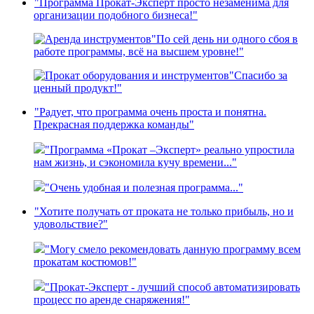
"Программа Прокат-Эксперт просто незаменима для
организации подобного бизнеса!"
"По сей день ни одного сбоя в
работе программы, всё на высшем уровне!"
"Спасибо за
ценный продукт!"
"Радует, что программа очень проста и понятна.
Прекрасная поддержка команды"
"Программа «Прокат –Эксперт» реально упростила
нам жизнь, и сэкономила кучу времени..."
"Очень удобная и полезная программа..."
"Хотите получать от проката не только прибыль, но и
удовольствие?"
"Могу смело рекомендовать данную программу всем
прокатам костюмов!"
"Прокат-Эксперт - лучший способ автоматизировать
процесс по аренде снаряжения!"