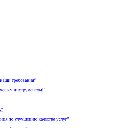
 наши требования"
ючевым инструментом!"
."
ения по улучшению качества услуг"