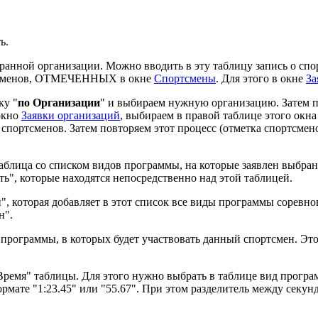
ь.
бранной организации. Можно вводить в эту таблицу запись о сп
портсменов, ОТМЕЧЕННЫХ в окне
Спортсмены
. Для этого в окне
За
ку "
по Организации
" и выбираем нужную организацию. Затем 
окно
Заявки организаций
, выбираем в правой таблице этого ок
х спортсменов. Затем повторяем этот процесс (отметка спортсмено
ца со списком видов программы, на которые заявлен выбранн
ь", которые находятся непосредственно над этой таблицей.
ы
", которая добавляет в этот список все виды программы соревно
н".
 программы, в которых будет участвовать данный спортсмен. Эт
Время" таблицы. Для этого нужно выбрать в таблице вид програ
рмате "1:23.45" или "55.67". При этом разделитель между секун