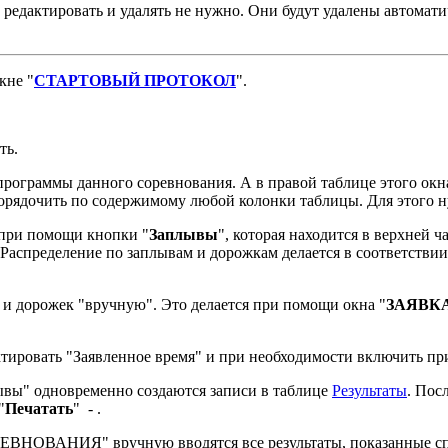
 редактировать и удалять не нужно. Они будут удалены автомати
кне "
СТАРТОВЫЙ ПРОТОКОЛ
".
ть.
 программы данного соревнования. А в правой таблице этого ок
порядочить по содержимому любой колонки таблицы. Для этого 
 при помощи кнопки "
Заплывы
", которая находится в верхней 
 Распределение по заплывам и дорожкам делается в соответстви
 и дорожек "вручную". Это делается при помощи окна "
ЗАЯВК
тировать "Заявленное время" и при необходимости включить при
ывы" одновременно создаются записи в таблице
Результаты
. По
"
Печатать
" -
.
ВНОВАНИЯ" вручную вводятся все результаты, показанные спо