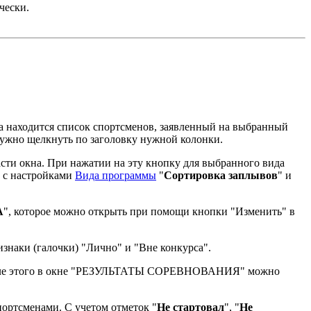
чески.
на находится список спортсменов, заявленный на выбранный
нужно щелкнуть по заголовку нужной колонки.
части окна. При нажатии на эту кнопку для выбранного вида
и с настройками
Вида программы
"
Сортировка заплывов
" и
А
", которое можно открыть при помощи кнопки "Изменить" в
знаки (галочки) "Лично" и "Вне конкурса".
сле этого в окне "РЕЗУЛЬТАТЫ СОРЕВНОВАНИЯ" можно
ртсменами. С учетом отметок "
Не стартовал
", "
Не