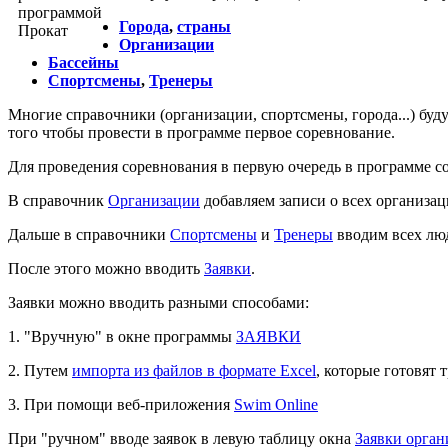
Города
,
страны
Организации
Бассейны
Спортсмены
,
Тренеры
Многие справочники (организации, спортсмены, города...) буд
того чтобы провести в программе первое соревнование.
Для проведения соревнования в первую очередь в программе с
В справочник
Организации
добавляем записи о всех организац
Дальше в справочники
Спортсмены
и
Тренеры
вводим всех люд
После этого можно вводить
Заявки
.
Заявки можно вводить разными способами:
1. "Вручную" в окне программы
ЗАЯВКИ
2. Путем
импорта из файлов в формате Excel
, которые готовят 
3. При помощи веб-приложения
Swim Online
При "ручном" вводе заявок в левую таблицу окна
Заявки орган