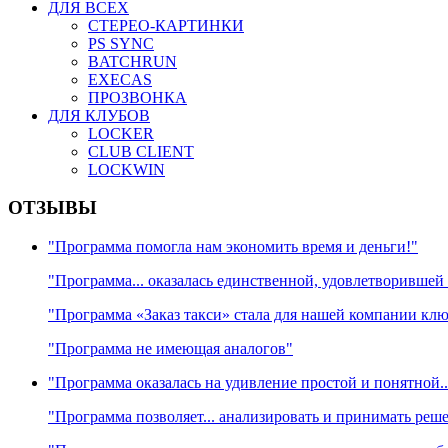
ДЛЯ ВСЕХ
СТЕРЕО-КАРТИНКИ
PS SYNC
BATCHRUN
EXECAS
ПРОЗВОНКА
ДЛЯ КЛУБОВ
LOCKER
CLUB CLIENT
LOCKWIN
ОТЗЫВЫ
"Программа помогла нам экономить время и деньги!"
"Программа... оказалась единственной, удовлетворившей
"Программа «Заказ такси» стала для нашей компании кл
"Программа не имеющая аналогов"
"Программа оказалась на удивление простой и понятной..
"Программа позволяет... анализировать и принимать реш