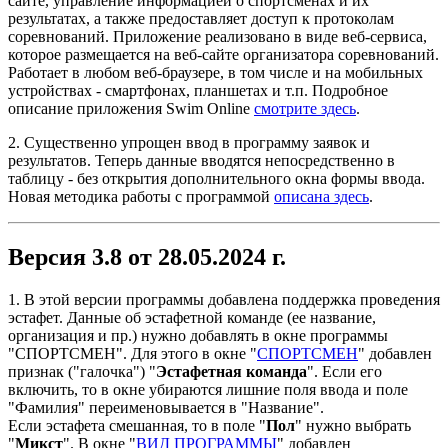
сайте, управление информацией о спортсменах и их
результатах, а также предоставляет доступ к протоколам
соревнований. Приложение реализовано в виде веб-сервиса,
которое размещается на веб-сайте организатора соревнований.
Работает в любом веб-браузере, в том числе и на мобильных
устройствах - смартфонах, планшетах и т.п. Подробное
описание приложения Swim Online
смотрите здесь
.
2. Существенно упрощен ввод в программу заявок и
результатов. Теперь данные вводятся непосредственно в
таблицу - без открытия дополнительного окна формы ввода.
Новая методика работы с программой
описана здесь
.
Версия 3.8 от 28.05.2024 г.
1. В этой версии программы добавлена поддержка проведения
эстафет. Данные об эстафетной команде (ее название,
организация и пр.) нужно добавлять в окне программы
"СПОРТСМЕН". Для этого в окне "
СПОРТСМЕН
" добавлен
признак ("галочка") "
Эстафетная команда
". Если его
включить, то в окне убираются лишние поля ввода и поле
"Фамилия" переименовывается в "Название".
Если эстафета смешанная, то в поле "
Пол
" нужно выбрать
"
Микст
". В окне "
ВИД ПРОГРАММЫ
" добавлен