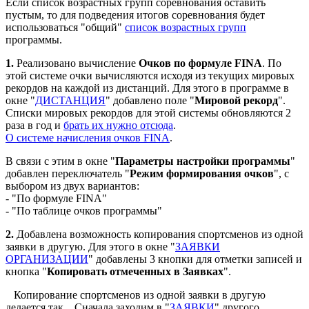
Если список возрастных групп соревнования оставить
пустым, то для подведения итогов соревнования будет
использоваться "общий"
список возрастных групп
программы.
1.
Реализовано вычисление
Очков
по формуле FINA
. По
этой системе очки вычисляются исходя из текущих мировых
рекордов на каждой из дистанций. Для этого в программе в
окне "
ДИСТАНЦИЯ
" добавлено поле "
Мировой рекорд
".
Списки мировых рекордов для этой системы обновляются 2
раза в год и
брать их нужно отсюда
.
О системе начисления очков FINA
.
В связи с этим в окне "
Параметры настройки программы
"
добавлен переключатель "
Режим формирования очков
", с
выбором из двух вариантов:
- "По формуле FINA"
- "По таблице очков программы"
2.
Добавлена возможность копирования спортсменов из одной
заявки в другую. Для этого в окне "
ЗАЯВКИ
ОРГАНИЗАЦИИ
" добавлены 3 кнопки для отметки записей и
кнопка "
Копировать отмеченных в Заявках
".
Копирование спортсменов из одной заявки в другую
делается так... Сначала заходим в "
ЗАЯВКИ
" другого