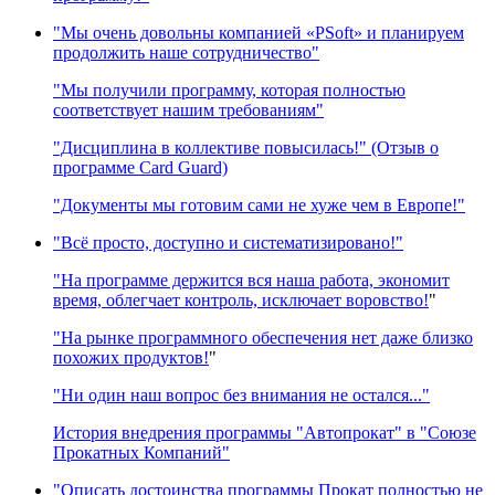
"Мы очень довольны компанией «PSoft» и планируем
продолжить наше сотрудничество"
"Мы получили программу, которая полностью
соответствует нашим требованиям"
"Дисциплина в коллективе повысилась!" (Отзыв о
программе Card Guard)
"Документы мы готовим сами не хуже чем в Европе!"
"Всё просто, доступно и систематизировано!"
"На программе держится вся наша работа, экономит
время, облегчает контроль, исключает воровство!
"
"На рынке программного обеспечения нет даже близко
похожих продуктов!
"
"Ни один наш вопрос без внимания не остался..."
История внедрения программы "Автопрокат" в "Союзе
Прокатных Компаний"
"Описать достоинства программы Прокат полностью не