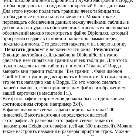
Файл шаблон диплома DiplomPic.rtf нужно настроить в Ворде,
чтобы подстроить его под ваш конкретный бланк диплома.
Для этого нужно подвигать границы ячеек таблицы так,
чтобы данные встали на нужные места. Можно также
перемещать обозначения данных между ячейками таблицы и
добавлять или удалять обозначения. Список всех возможных
обозначений можно посмотреть в файле Diplom.txt, который
программа создает в основной папке программы перед
печатью диплома. Это делается нажатием на новую кнопку
"
Печатать диплом
" в верхней части окна "
Результаты
".
В конце настройки файла-шаблона DiplomPic.rtf нужно
сделать в нем скрытыми границы ячеек таблицы. Для этого
нужно выделить всю таблицу и в меню "Главная" Ворда
выбрать вид границ таблицы "Без границ". Файл шаблон
CardPic.html нужно редактировать в Блокноте. К сожалению,
это не так наглядно как в Ворде. Но это можно сделать с
нашей помощью, если пришлете нам файл с изображением
вашей карточки (в масштабе 1:1).
Все фотографии спортсменов должны быть с одинаковым
соотношением сторон (например 3х4).
В файле шаблоне сейчас задана ширина карточки 500
пикселей. Высота карточки определяется высотой
фотографии. А размеры фотографии сейчас задаются
параметром Height фотографии (сейчас 300 пикселей). Можно
также настроить названия и размеры шрифтов строк. Можно