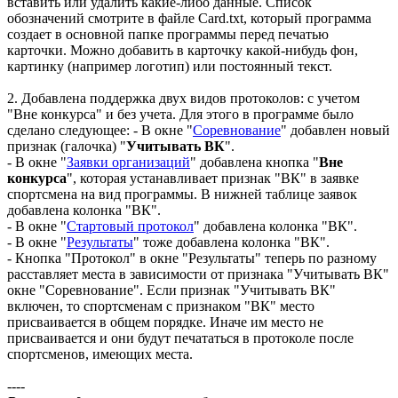
вставить или удалить какие-либо данные. Список
обозначений смотрите в файле Card.txt, который программа
создает в основной папке программы перед печатью
карточки. Можно добавить в карточку какой-нибудь фон,
картинку (например логотип) или постоянный текст.
2. Добавлена поддержка двух видов протоколов: с учетом
"Вне конкурса" и без учета. Для этого в программе было
сделано следующее: - В окне "
Соревнование
" добавлен новый
признак (галочка) "
Учитывать ВК
".
- В окне "
Заявки организаций
" добавлена кнопка "
Вне
конкурса
", которая устанавливает признак "ВК" в заявке
спортсмена на вид программы. В нижней таблице заявок
добавлена колонка "ВК".
- В окне "
Стартовый протокол
" добавлена колонка "ВК".
- В окне "
Результаты
" тоже добавлена колонка "ВК".
- Кнопка "Протокол" в окне "Результаты" теперь по разному
расставляет места в зависимости от признака "Учитывать ВК"
окне "Соревнование". Если признак "Учитывать ВК"
включен, то спортсменам с признаком "ВК" место
присваивается в общем порядке. Иначе им место не
присваивается и они будут печататься в протоколе после
спортсменов, имеющих места.
----