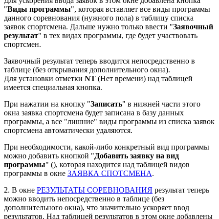
Для ускорения ввода заявок в этом окне добавлена кнопка
"
Виды программы
", которая вставляет все виды программы
данного соревнования (нужного пола) в таблицу списка
заявок спортсмена. Дальше нужно только ввести "
Заявочный
результат
" в тех видах программы, где будет участвовать
спортсмен.
Заявочный результат теперь вводится непосредственно в
таблице (без открывания дополнительного окна).
Для установки отметки
NT
(Нет времени) над таблицей
имеется специальная кнопка.
При нажатии на кнопку "
Записать
" в нижней части этого
окна заявка спортсмена будет записана в базу данных
программы, а все "лишние" виды программы из списка заявок
спортсмена автоматически удаляются.
При необходимости, какой-либо конкретный вид программы
можно добавить кнопкой "
Добавить заявку на вид
программы
" (
), которая находится над таблицей видов
программы в окне
ЗАЯВКА СПОТСМЕНА
.
2. В окне
РЕЗУЛЬТАТЫ СОРЕВНОВАНИЯ
результат теперь
можно вводить непосредственно в таблице (без
дополнительного окна), что значительно ускоряет ввод
результатов. Над таблицей результатов в этом окне добавлены