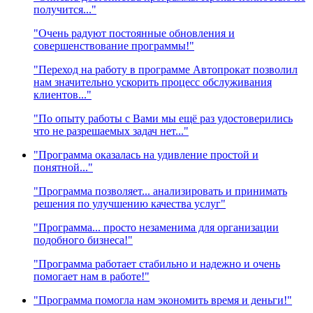
получится..."
"Очень радуют постоянные обновления и
совершенствование программы!"
"Переход на работу в программе Автопрокат позволил
нам значительно ускорить процесс обслуживания
клиентов..."
"По опыту работы с Вами мы ещё раз удостоверились
что не разрешаемых задач нет..."
"Программа оказалась на удивление простой и
понятной..."
"Программа позволяет... анализировать и принимать
решения по улучшению качества услуг"
"Программа... просто незаменима для организации
подобного бизнеса!"
"Программа работает стабильно и надежно и очень
помогает нам в работе!"
"Программа помогла нам экономить время и деньги!"