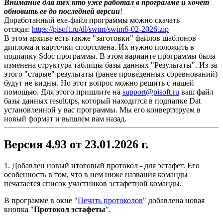
Внимание для тех кто уже работал в программе и хочет
обновить ее до последней версии
!
Доработанный exe-файл программы можно скачать
отсюда:
https://pisoft.ru/dl/swim/
swim6-02-2026.zip
В этом архиве есть также "заготовки" файлов шаблонов
диплома и карточки спортсмена. Их нужно положить в
подпапку Sdoc программы. В этом варианте программы была
изменена структура таблицы базы данных "Результаты". Из-за
этого "старые" результаты (ранее проведенных соревнований)
будут не видны. Но этот вопрос можно решить с нашей
помощью. Для этого пришлите на
support@pisoft.ru
ваш файл
базы данных result.tps, который находится в подпапке Dat
установленной у вас программы. Мы его конвертируем в
новый формат и вышлем вам назад.
Версия 4.93 от 23.01.2026 г.
1. Добавлен новый итоговый протокол - для эстафет. Его
особенность в том, что в нем ниже названия команды
печатается список участников эстафетной команды.
В программе в окне "
Печать протоколов
" добавлена новая
кнопка "
Протокол эстафеты
".