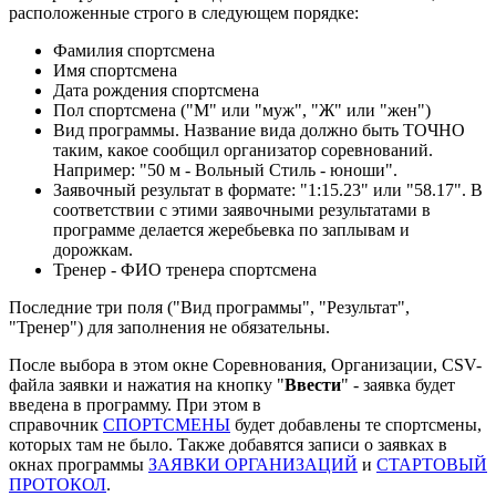
расположенные строго в следующем порядке:
Фамилия спортсмена
Имя спортсмена
Дата рождения спортсмена
Пол спортсмена ("М" или "муж", "Ж" или "жен")
Вид программы. Название вида должно быть ТОЧНО
таким, какое сообщил организатор соревнований.
Например: "50 м - Вольный Стиль - юноши".
Заявочный результат в формате: "1:15.23" или "58.17". В
соответствии с этими заявочными результатами в
программе делается жеребьевка по заплывам и
дорожкам.
Тренер - ФИО тренера спортсмена
Последние три поля ("Вид программы", "Результат",
"Тренер") для заполнения не обязательны.
После выбора в этом окне Соревнования, Организации, CSV-
файла заявки и нажатия на кнопку "
Ввести
" - заявка будет
введена в программу. При этом в
справочник
СПОРТСМЕНЫ
будет добавлены те спортсмены,
которых там не было. Также добавятся записи о заявках в
окнах программы
ЗАЯВКИ ОРГАНИЗАЦИЙ
и
СТАРТОВЫЙ
ПРОТОКОЛ
.