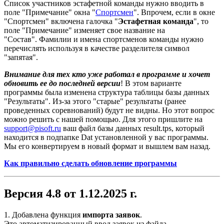
Список участников эстафетной команды нужно вводить в
поле "Примечание" окна "
Спортсмен
". Впрочем, если в окне
"Спортсмен" включена галочка "
Эстафетная команда
", то
поле "Примечание" изменяет свое название на
"Состав". Фамилии и имена спортсменов команды нужно
перечислять используя в качестве разделителя символ
"запятая".
Внимание для тех кто уже работал в программе и хочет
обновить ее до последней версии
! В этом варианте
программы была изменена структура таблицы базы данных
"Результаты". Из-за этого "старые" результаты (ранее
проведенных соревнований) будут не видны. Но этот вопрос
можно решить с нашей помощью. Для этого пришлите на
support@pisoft.ru
ваш файл базы данных result.tps, который
находится в подпапке Dat установленной у вас программы.
Мы его конвертируем в новый формат и вышлем вам назад.
Как правильно сделать обновление программы
Версия 4.8 от 1.12.2025 г.
1. Добавлена функция
импорта заявок
.
Это автоматизированный ввод заявок из файла,