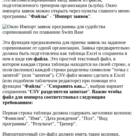
подготовленного тренером организации (клуба). Окно
импорта заявок можно открыть через пункты главного меню
программы: "
Файлы
" - "
Импорт заявок
".
Эта функция предназначена для приема заявок на заданное
соревнование от одной организации. Заявка предварительно
должна быть подготовлена как таблица Excel и сохранена в
нем в виде
csv-файла
. Это простой текстовый файл, в
котором каждая строка таблицы находится на своей строке, а
поля (колонки) каждой строки разделены символом "точка с
запятой" (или "запятая"). CSV-файл можно сделать в Excel
(или подобном табличном редакторе) при помощи его
функции "
Файлы
" - "
Сохранить как...
", выбрав вариант
сохранения "
CSV разделители запятые
".
Важно чтобы
файл для импорта соответствовал следующим
требованиям:
Первая строка таблицы должна содержать заголовки колонок:
"Фамилия", "Имя", "Дата рождения", "Пол", "Вид
программы", "Результат", "Тренер".
Импортируемый csv-файл должен иметь такие колонки,