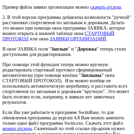
Пример файла заявки организации можно
скачать отсюда
.
2. В этой версии программы добавлена возможность "ручной"
расстановки спортсменов по заплывам и дорожкам. Делать
это можно при помощи окна программы ЗАЯВКА, которое
можно открыть в нижней таблице окна
СТАРТОВЫЙ
ПРОТОКОЛ
или окна
ЗАЯВКИ ОРГАНИЗАЦИЙ
.
В окне ЗАЯВКА поля "
Заплыв
" и "
Дорожка
" теперь стали
доступными для редактирования.
При помощи этой функции теперь можно вручную
редактировать стартовый протокол сформированный
автоматически (при помощи кнопки "
Заплывы
" окна
СТАРТОВЫЙ ПРОТОКОЛ). Или можно вообще не
использовать автоматическую жеребьевку, и расставить всех
спортсменов по заплывам и дорожкам "вручную". Это может
быть полезно если, например, в заявках нет заявочных
результатов.
Если Вы уже работаете в программе SwimBase, то для
обновления программы до версии 4.8 Вам можно заменить
только один файл программы Swim.exe. Скачать этот файл
можно отсюда
. Скаченный по этой ссылке zip-архив нужно
разархивировать в основную папку установленной у Вас