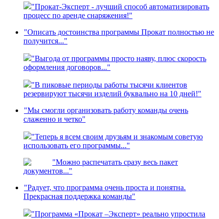
"Прокат-Эксперт - лучший способ автоматизировать
процесс по аренде снаряжения!"
"Описать достоинства программы Прокат полностью не
получится..."
"Выгода от программы просто наяву, плюс скорость
оформления договоров..."
"В пиковые периоды работы тысячи клиентов
резервируют тысячи изделий буквально на 10 дней!"
"Мы смогли организовать работу команды очень
слаженно и четко"
"Теперь я всем своим друзьям и знакомым советую
использовать его программы..."
"Можно распечатать сразу весь пакет
документов..."
"Радует, что программа очень проста и понятна.
Прекрасная поддержка команды"
"Программа «Прокат –Эксперт» реально упростила