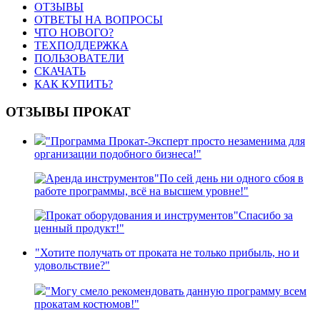
ОТЗЫВЫ
ОТВЕТЫ НА ВОПРОСЫ
ЧТО НОВОГО?
ТЕХПОДДЕРЖКА
ПОЛЬЗОВАТЕЛИ
СКАЧАТЬ
КАК КУПИТЬ?
ОТЗЫВЫ ПРОКАТ
"Программа Прокат-Эксперт просто незаменима для
организации подобного бизнеса!"
"По сей день ни одного сбоя в
работе программы, всё на высшем уровне!"
"Спасибо за
ценный продукт!"
"Хотите получать от проката не только прибыль, но и
удовольствие?"
"Могу смело рекомендовать данную программу всем
прокатам костюмов!"