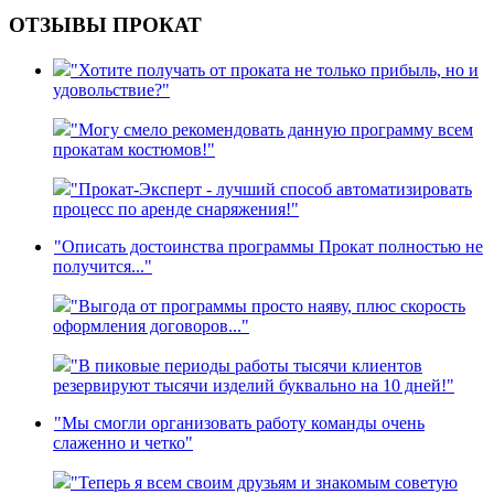
ОТЗЫВЫ ПРОКАТ
"Хотите получать от проката не только прибыль, но и
удовольствие?"
"Могу смело рекомендовать данную программу всем
прокатам костюмов!"
"Прокат-Эксперт - лучший способ автоматизировать
процесс по аренде снаряжения!"
"Описать достоинства программы Прокат полностью не
получится..."
"Выгода от программы просто наяву, плюс скорость
оформления договоров..."
"В пиковые периоды работы тысячи клиентов
резервируют тысячи изделий буквально на 10 дней!"
"Мы смогли организовать работу команды очень
слаженно и четко"
"Теперь я всем своим друзьям и знакомым советую