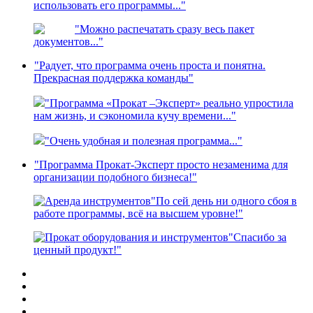
использовать его программы..."
"Можно распечатать сразу весь пакет
документов..."
"Радует, что программа очень проста и понятна.
Прекрасная поддержка команды"
"Программа «Прокат –Эксперт» реально упростила
нам жизнь, и сэкономила кучу времени..."
"Очень удобная и полезная программа..."
"Программа Прокат-Эксперт просто незаменима для
организации подобного бизнеса!"
"По сей день ни одного сбоя в
работе программы, всё на высшем уровне!"
"Спасибо за
ценный продукт!"