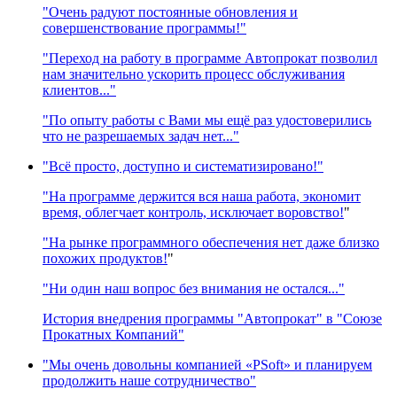
"Очень радуют постоянные обновления и
совершенствование программы!"
"Переход на работу в программе Автопрокат позволил
нам значительно ускорить процесс обслуживания
клиентов..."
"По опыту работы с Вами мы ещё раз удостоверились
что не разрешаемых задач нет..."
"Всё просто, доступно и систематизировано!"
"На программе держится вся наша работа, экономит
время, облегчает контроль, исключает воровство!
"
"На рынке программного обеспечения нет даже близко
похожих продуктов!
"
"Ни один наш вопрос без внимания не остался..."
История внедрения программы "Автопрокат" в "Союзе
Прокатных Компаний"
"Мы очень довольны компанией «PSoft» и планируем
продолжить наше сотрудничество"