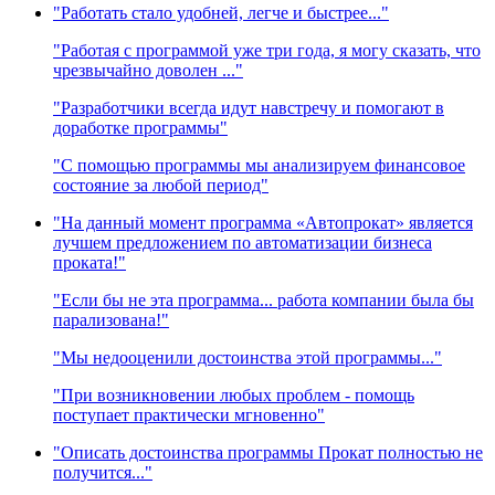
"Работать стало удобней, легче и быстрее..."
"Работая с программой уже три года, я могу сказать, что
чрезвычайно доволен ..."
"Разработчики всегда идут навстречу и помогают в
доработке программы"
"С помощью программы мы анализируем финансовое
состояние за любой период"
"На данный момент программа «Автопрокат» является
лучшем предложением по автоматизации бизнеса
проката!"
"Если бы не эта программа... работа компании была бы
парализована!"
"Мы недооценили достоинства этой программы..."
"При возникновении любых проблем - помощь
поступает практически мгновенно"
"Описать достоинства программы Прокат полностью не
получится..."