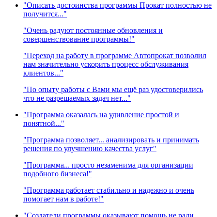
"Описать достоинства программы Прокат полностью не
получится..."
"Очень радуют постоянные обновления и
совершенствование программы!"
"Переход на работу в программе Автопрокат позволил
нам значительно ускорить процесс обслуживания
клиентов..."
"По опыту работы с Вами мы ещё раз удостоверились
что не разрешаемых задач нет..."
"Программа оказалась на удивление простой и
понятной..."
"Программа позволяет... анализировать и принимать
решения по улучшению качества услуг"
"Программа... просто незаменима для организации
подобного бизнеса!"
"Программа работает стабильно и надежно и очень
помогает нам в работе!"
"Создатели программы оказывают помощь не ради