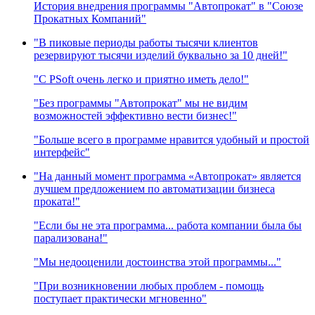
История внедрения программы "Автопрокат" в "Союзе
Прокатных Компаний"
"В пиковые периоды работы тысячи клиентов
резервируют тысячи изделий буквально за 10 дней!"
"C PSoft очень легко и приятно иметь дело!"
"Без программы "Автопрокат" мы не видим
возможностей эффективно вести бизнес!"
"Больше всего в программе нравится удобный и простой
интерфейс"
"На данный момент программа «Автопрокат» является
лучшем предложением по автоматизации бизнеса
проката!"
"Если бы не эта программа... работа компании была бы
парализована!"
"Мы недооценили достоинства этой программы..."
"При возникновении любых проблем - помощь
поступает практически мгновенно"