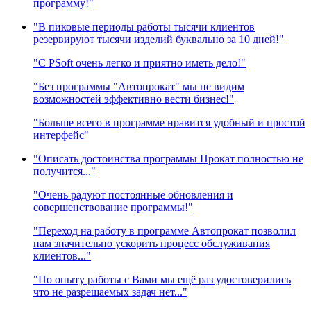
программу!"
"В пиковые периоды работы тысячи клиентов
резервируют тысячи изделий буквально за 10 дней!"
"C PSoft очень легко и приятно иметь дело!"
"Без программы "Автопрокат" мы не видим
возможностей эффективно вести бизнес!"
"Больше всего в программе нравится удобный и простой
интерфейс"
"Описать достоинства программы Прокат полностью не
получится..."
"Очень радуют постоянные обновления и
совершенствование программы!"
"Переход на работу в программе Автопрокат позволил
нам значительно ускорить процесс обслуживания
клиентов..."
"По опыту работы с Вами мы ещё раз удостоверились
что не разрешаемых задач нет..."