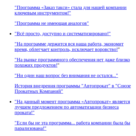
"Программа «Заказ такси» стала для нашей компании
ключевым инструментом!"
"Программа не имеющая аналогов"
"Всё просто, доступно и систематизировано!"
"На программе держится вся наша работа, экономит
время, облегчает контроль, исключает воровство!
"
"На рынке программного обеспечения нет даже близко
похожих продуктов!
"
"Ни один наш вопрос без внимания не остался..."
История внедрения программы "Автопрокат" в "Союзе
Прокатных Компаний"
"На данный момент программа «Автопрокат» является
лучшем предложением по автоматизации бизнеса
проката!"
"Если бы не эта программа... работа компании была бы
парализована!"