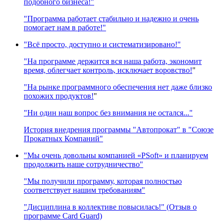
подобного бизнеса!"
"Программа работает стабильно и надежно и очень
помогает нам в работе!"
"Всё просто, доступно и систематизировано!"
"На программе держится вся наша работа, экономит
время, облегчает контроль, исключает воровство!
"
"На рынке программного обеспечения нет даже близко
похожих продуктов!
"
"Ни один наш вопрос без внимания не остался..."
История внедрения программы "Автопрокат" в "Союзе
Прокатных Компаний"
"Мы очень довольны компанией «PSoft» и планируем
продолжить наше сотрудничество"
"Мы получили программу, которая полностью
соответствует нашим требованиям"
"Дисциплина в коллективе повысилась!" (Отзыв о
программе Card Guard)