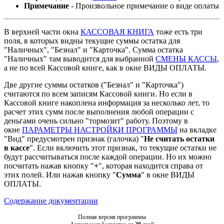
Примечание
- Произвольное примечание о виде оплаты
В верхней части окна
КАССОВАЯ КНИГА
тоже есть три
поля, в которых видны текущие суммы остатка для
"Наличных", "Безнал" и "Карточка". Сумма остатка
"Наличных" там выводится для выбранной
СМЕНЫ КАССЫ
,
а не по всей Кассовой книге, как в окне ВИДЫ ОПЛАТЫ.
Две другие суммы остатков ("Безнал" и "Карточка")
считаются по всем записям Кассовой книги. Но если в
Кассовой книге накоплена информация за несколько лет, то
расчет этих сумм после выполнения любой операции с
деньгами очень сильно "тормозит" работу. Поэтому в
окне
ПАРАМЕТРЫ НАСТРОЙКИ ПРОГРАММЫ
на вкладке
"Вид" предусмотрен признак (галочка) "
Не считать остатки
в кассе
". Если включить этот признак, то текущие остатки не
будут рассчитываться после каждой операции. Но их можно
посчитать нажав кнопку "
+
", которая находится справа от
этих полей. Или нажав кнопку "
Сумма
" в окне ВИДЫ
ОПЛАТЫ.
Содержание документации
Полная версия программы