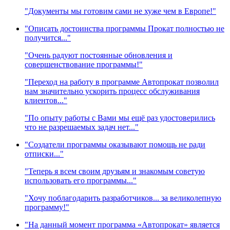
"Документы мы готовим сами не хуже чем в Европе!"
"Описать достоинства программы Прокат полностью не
получится..."
"Очень радуют постоянные обновления и
совершенствование программы!"
"Переход на работу в программе Автопрокат позволил
нам значительно ускорить процесс обслуживания
клиентов..."
"По опыту работы с Вами мы ещё раз удостоверились
что не разрешаемых задач нет..."
"Создатели программы оказывают помощь не ради
отписки..."
"Теперь я всем своим друзьям и знакомым советую
использовать его программы..."
"Хочу поблагодарить разработчиков... за великолепную
программу!"
"На данный момент программа «Автопрокат» является