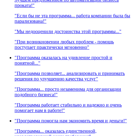
проката!"
"Если бы не эта программа... работа компании была бы
парализована!"
"Мы недооценили достоинства этой программы..."
"При возникновении любых проблем - помощь
поступает практически мгновенно"
"Программа оказалась на удивление простой и
понятной..."
"Программа позволяет... анализировать и принимать
решения по улучшению качества услуг"
"Программа... просто незаменима для организации
подобного бизнеса!"
"Программа работает стабильно и надежно и очень
помогает нам в работе!"
"Программа помогла нам экономить время и деньги!"
"Программа... оказалась единственной,