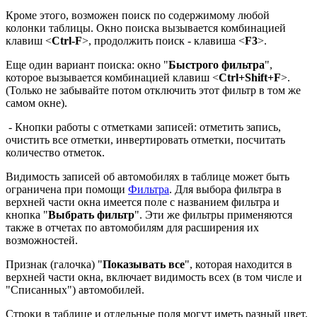
Кроме этого, возможен поиск по содержимому любой
колонки таблицы. Окно поиска вызывается комбинацией
клавиш
<
Ctrl-F
>
, продолжить поиск - клавиша <
F3
>.
Еще один вариант поиска: окно "
Быстрого фильтра
",
которое вызывается комбинацией клавиш
<
Ctrl+Shift+F
>.
(Только не забывайте потом отключить этот фильтр в том же
самом окне).
- Кнопки работы с отметками записей: отметить запись,
очистить все отметки, инвертировать отметки, посчитать
количество отметок.
Видимость записей об автомобилях в таблице может быть
ограничена при помощи
Фильтра
. Для выбора фильтра в
верхней части окна имеется поле с названием фильтра и
кнопка "
Выбрать фильтр
". Эти же фильтры применяются
также в отчетах по автомобилям для расширения их
возможностей.
Признак (галочка) "
Показывать все
", которая находится в
верхней части окна, включает видимость всех (в том числе и
"Списанных") автомобилей.
Строки в таблице и отдельные поля могут иметь разный цвет,