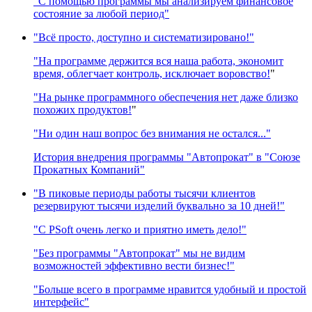
"С помощью программы мы анализируем финансовое
состояние за любой период"
"Всё просто, доступно и систематизировано!"
"На программе держится вся наша работа, экономит
время, облегчает контроль, исключает воровство!
"
"На рынке программного обеспечения нет даже близко
похожих продуктов!
"
"Ни один наш вопрос без внимания не остался..."
История внедрения программы "Автопрокат" в "Союзе
Прокатных Компаний"
"В пиковые периоды работы тысячи клиентов
резервируют тысячи изделий буквально за 10 дней!"
"C PSoft очень легко и приятно иметь дело!"
"Без программы "Автопрокат" мы не видим
возможностей эффективно вести бизнес!"
"Больше всего в программе нравится удобный и простой
интерфейс"