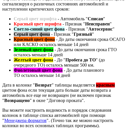
сигнализируя о различных состояниях автомобилей и
наступлении критических сроков:
Серый цвет шрифта
- Автомобиль "
Списан
"
Красный цвет шрифта
- Признак "
Неисправен
"
Светло-синий цвет фона
- Признак "
Автосервис
"
Серый цвет фона
- Признак "
Грязный
"
Красный цвет фона
- До даты окончания срока ОСАГО
или КАСКО осталось меньше 14 дней
Зеленый цвет фона
- До даты окончания срока ГТО
осталось меньше 14 дней
Желтый цвет фона
- До "
Пробега до ТО
" (до
очередного ТО) осталось меньше 500 км.
Фиолетовый цвет фона
- До даты планового
ТО осталось меньше 14 дней
Дата в колонке "
Возврат
" таблицы выделяется
красным
цветом фона если текущая дата больше даты возврата а
автомобиль все еще не возвращен (не включен признак
"
Возвращено
" в окне "Договор проката".
Вы можете настроить видимость и порядок следования
колонок в таблице списка автомобилей при помощи
"
Менеджера форматов
". (Точно так же можно настроить
колонки во всех основных таблицах программы).