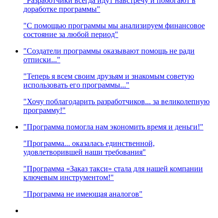
"Разработчики всегда идут навстречу и помогают в
доработке программы"
"С помощью программы мы анализируем финансовое
состояние за любой период"
"Создатели программы оказывают помощь не ради
отписки..."
"Теперь я всем своим друзьям и знакомым советую
использовать его программы..."
"Хочу поблагодарить разработчиков... за великолепную
программу!"
"Программа помогла нам экономить время и деньги!"
"Программа... оказалась единственной,
удовлетворившей наши требования"
"Программа «Заказ такси» стала для нашей компании
ключевым инструментом!"
"Программа не имеющая аналогов"