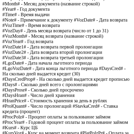
#Month# - Месяц документа (название строкой)
#Year# - Год документа
#Time# - Время выдачи
#Note# - Примечание к документу #VozDate# - Дата возврата
#VozTime# - Время возврата
#VozDay# - День месяца возврата (число от 1 до 31)
#VozMonth# - Месяц возврата (название строкой)
#VozYear# - Год возврата
#VozDate1# - Дата возврата первой пролонгации
#VozDate2# - Дата возврата второй пролонгации
#VozDate3# - Дата возврата третьей пролонгации
#LgoDate# - Дата начала льготного периода
#LgoVozDate# - Дата конца льготного периода #DaysCred# -
На сколько дней выдается кредит (30)
#DaysCredProp# - На сколько дней выдается кредит прописью
#Days# - Сколько дней всего с пролонгациями
#DaysProsr# - Сколько дней просрочено
#DaysHran# - Число дней хранения
#HranPrice# - Стоимость хранения за день в рублях
#ProlQuant# - Число пролонгаций #StavkaCred# - Ставка
кредита (процент)
#ProcPolz# - Процент оплаты за пользование займом
#ProcYear# - Годовой процент оплаты за пользование займом
#Kurs# - Курс ЦБ
#KursVoz# - Курс на момент возврата #PlatPolzPr# - Оплата за