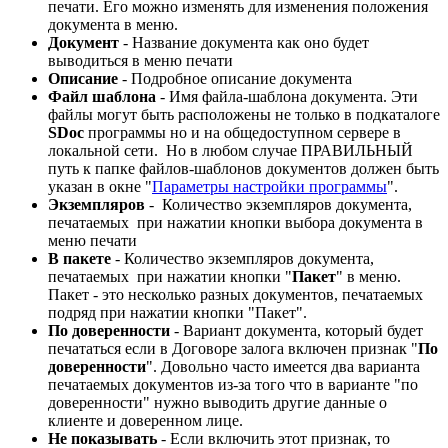
печати. Его можно изменять для изменения положения
документа в меню.
Документ
- Название документа как оно будет
выводиться в меню печати
Описание
- Подробное описание документа
Файл шаблона
- Имя файла-шаблона документа. Эти
файлы могут быть расположены не только в подкаталоге
SDoc
программы но и на общедоступном сервере в
локальной сети. Но в любом случае ПРАВИЛЬНЫЙ
путь к папке файлов-шаблонов документов должен быть
указан в окне "
Параметры настройки программы
".
Экземпляров
- Количество экземпляров документа,
печатаемых при нажатии кнопки выбора документа в
меню печати
В пакете
- Количество экземпляров документа,
печатаемых при нажатии кнопки "
Пакет
" в меню.
Пакет - это несколько разных документов, печатаемых
подряд при нажатии кнопки "Пакет".
По доверенности
- Вариант документа, который будет
печататься если в Договоре залога включен признак "
По
доверенности
". Довольно часто имеется два варианта
печатаемых документов из-за того что в варианте "по
доверенности" нужно выводить другие данные о
клиенте и доверенном лице.
Не показывать
- Если включить этот признак, то