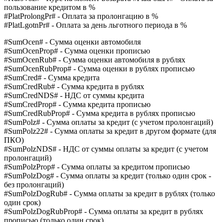
пользование кредитом в %
#PlatProlongPr# - Оплата за пролонгацию в %
#PlatLgotnPr# - Оплата за день льготного периода в %
#SumOcen# - Сумма оценки автомобиля
#SumOcenProp# - Сумма оценки прописью
#SumOcenRub# - Сумма оценки автомобиля в рублях
#SumOcenRubProp# - Сумма оценки в рублях прописью
#SumCred# - Сумма кредита
#SumCredRub# - Сумма кредита в рублях
#SumCredNDS# - НДС от суммы кредита
#SumCredProp# - Сумма кредита прописью
#SumCredRubProp# - Сумма кредита в рублях прописью
#SumPolz# - Сумма оплаты за кредит (с учетом пролонгаций)
#SumPolz22# - Сумма оплаты за кредит в другом формате (для
ПКО)
#SumPolzNDS# - НДС от суммы оплаты за кредит (с учетом
пролонгаций)
#SumPolzProp# - Сумма оплаты за кредитом прописью
#SumPolzDog# - Сумма оплаты за кредит (только один срок -
без пролонгаций)
#SumPolzDogRub# - Сумма оплаты за кредит в рублях (только
один срок)
#SumPolzDogRubProp# - Сумма оплаты за кредит в рублях
прописью (только один срок)