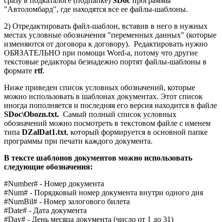
сразу в подкаталоге (подпапке)
SDoc
программы
"Автоломбард", где находятся все ее файлы-шаблоны.
2) Отредактировать файл-шаблон, вставив в него в нужных
местах условные обозначения "переменных данных" (которые
изменяются от договора к договору). Редактировать нужно
ОБЯЗАТЕЛЬНО при помощи Word-а, потому что другие
текстовые редакторы безнадежно портят файлы-шаблоны в
формате
rtf
.
Ниже приведен список условных обозначений, которые
можно использовать в шаблонах документах. Этот список
иногда пополняется и последняя его версия находится в файле
SDoc\Obozn.txt.
Самый полный список условных
обозначений можно посмотреть в текстовом файле с именем
типа
DZalDat1.txt
, который формируется в основной папке
программы при печати каждого документа.
В тексте шаблонов документов можно использовать
следующие обозначения:
#Number# - Номер документа
#Num# - Порядковый номер документа внутри одного дня
#NumBil# - Номер залогового билета
#Date# - Дата документа
#Day# - День месяца документа (число от 1 до 31)