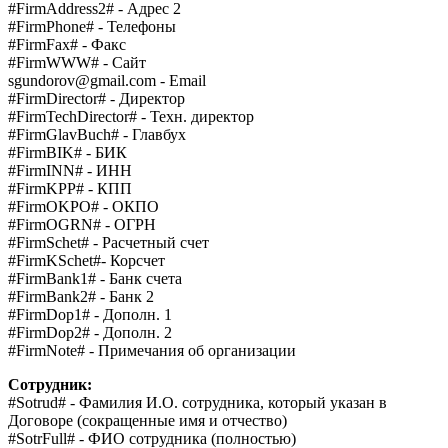
#FirmAddress2# - Адрес 2
#FirmPhone# - Телефоны
#FirmFax# - Факс
#FirmWWW# - Сайт
sgundorov@gmail.com - Email
#FirmDirector# - Директор
#FirmTechDirector# - Техн. директор
#FirmGlavBuch# - Главбух
#FirmBIK# - БИК
#FirmINN# - ИНН
#FirmKPP# - КПП
#FirmOKPO# - ОКПО
#FirmOGRN# - ОГРН
#FirmSchet# - Расчетный счет
#FirmKSchet#- Корсчет
#FirmBank1# - Банк счета
#FirmBank2# - Банк 2
#FirmDop1# - Дополн. 1
#FirmDop2# - Дополн. 2
#FirmNote# - Примечания об организации
Сотрудник:
#Sotrud# - Фамилия И.О. сотрудника, который указан в
Договоре (сокращенные имя и отчество)
#SotrFull# - ФИО сотрудника (полностью)