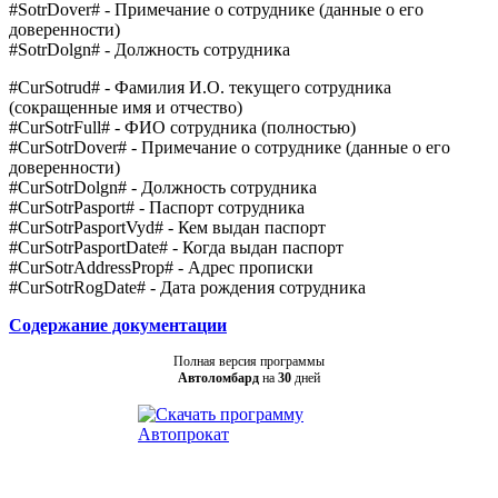
#SotrDover# - Примечание о сотруднике (данные о его
доверенности)
#SotrDolgn# - Должность сотрудника
#CurSotrud# - Фамилия И.О. текущего сотрудника
(сокращенные имя и отчество)
#CurSotrFull# - ФИО сотрудника (полностью)
#CurSotrDover# - Примечание о сотруднике (данные о его
доверенности)
#CurSotrDolgn# - Должность сотрудника
#CurSotrPasport# - Паспорт сотрудника
#CurSotrPasportVyd# - Кем выдан паспорт
#CurSotrPasportDate# - Когда выдан паспорт
#CurSotrAddressProp# - Адрес прописки
#CurSotrRogDate# - Дата рождения сотрудника
Содержание документации
Полная версия программы
Автоломбард
на
30
дней