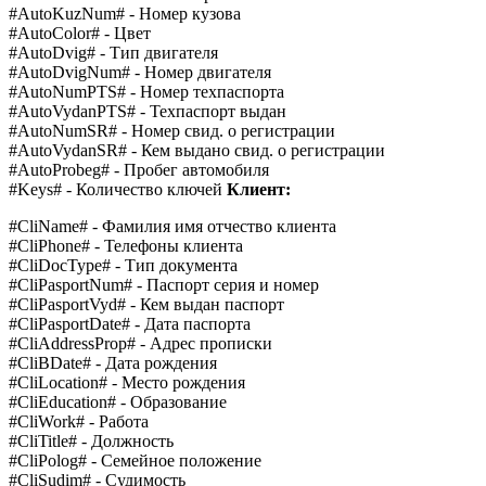
#AutoKuzNum# - Номер кузова
#AutoColor# - Цвет
#AutoDvig# - Тип двигателя
#AutoDvigNum# - Номер двигателя
#AutoNumPTS# - Номер техпаспорта
#AutoVydanPTS# - Техпаспорт выдан
#AutoNumSR# - Номер свид. о регистрации
#AutoVydanSR# - Кем выдано свид. о регистрации
#AutoProbeg# - Пробег автомобиля
#Keys# - Количество ключей
Клиент:
#CliName# - Фамилия имя отчество клиента
#CliPhone# - Телефоны клиента
#CliDocType# - Тип документа
#CliPasportNum# - Паспорт серия и номер
#CliPasportVyd# - Кем выдан паспорт
#CliPasportDate# - Дата паспорта
#CliAddressProp# - Адрес прописки
#CliBDate# - Дата рождения
#CliLocation# - Место рождения
#CliEducation# - Образование
#CliWork# - Работа
#CliTitle# - Должность
#CliPolog# - Семейное положение
#CliSudim# - Судимость