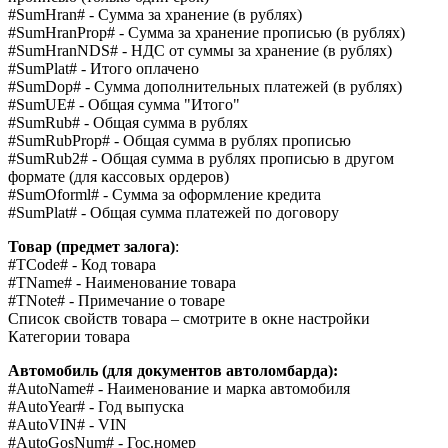
#SumHran# - Сумма за хранение (в рублях)
#SumHranProp# - Сумма за хранение прописью (в рублях)
#SumHranNDS# - НДС от суммы за хранение (в рублях)
#SumPlat# - Итого оплачено
#SumDop# - Сумма дополнительных платежей (в рублях)
#SumUE# - Общая сумма "Итого"
#SumRub# - Общая сумма в рублях
#SumRubProp# - Общая сумма в рублях прописью
#SumRub2# - Общая сумма в рублях прописью в другом
формате (для кассовых ордеров)
#SumOforml# - Сумма за оформление кредита
#SumPlat# - Общая сумма платежей по договору
Товар (предмет залога)
:
#TCode# - Код товара
#TName# - Наименование товара
#TNote# - Примечание о товаре
Список свойств товара – смотрите в окне настройки
Категории товара
Автомобиль (для документов автоломбарда):
#AutoName# - Наименование и марка автомобиля
#AutoYear# - Год выпуска
#AutoVIN# - VIN
#AutoGosNum# - Гос.номер