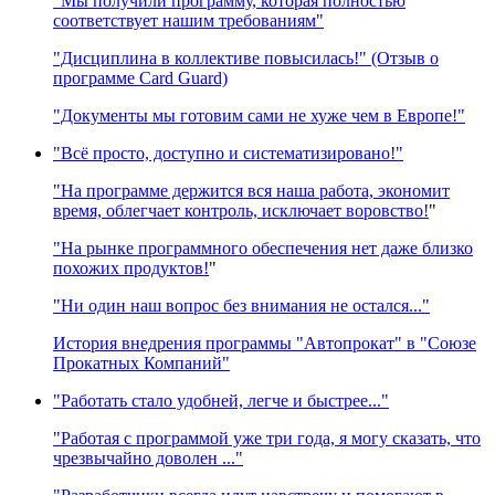
"Мы получили программу, которая полностью
соответствует нашим требованиям"
"Дисциплина в коллективе повысилась!" (Отзыв о
программе Card Guard)
"Документы мы готовим сами не хуже чем в Европе!"
"Всё просто, доступно и систематизировано!"
"На программе держится вся наша работа, экономит
время, облегчает контроль, исключает воровство!
"
"На рынке программного обеспечения нет даже близко
похожих продуктов!
"
"Ни один наш вопрос без внимания не остался..."
История внедрения программы "Автопрокат" в "Союзе
Прокатных Компаний"
"Работать стало удобней, легче и быстрее..."
"Работая с программой уже три года, я могу сказать, что
чрезвычайно доволен ..."