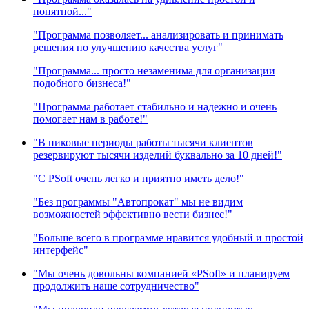
понятной..."
"Программа позволяет... анализировать и принимать
решения по улучшению качества услуг"
"Программа... просто незаменима для организации
подобного бизнеса!"
"Программа работает стабильно и надежно и очень
помогает нам в работе!"
"В пиковые периоды работы тысячи клиентов
резервируют тысячи изделий буквально за 10 дней!"
"C PSoft очень легко и приятно иметь дело!"
"Без программы "Автопрокат" мы не видим
возможностей эффективно вести бизнес!"
"Больше всего в программе нравится удобный и простой
интерфейс"
"Мы очень довольны компанией «PSoft» и планируем
продолжить наше сотрудничество"