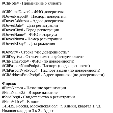
#CliNote# - Примечание о клиенте
#CliNameDover# - ФИО доверителя
#DoverPasport# - Паспорт доверителя
#DoverAddress# - Адрес доверителя
#DoverDate# - Дата регистрации
#DoverCity# - Город регистрации
#DoverName# - ФИО нотариуса
#DoverNum# - Номер регистрации
#DoverBDay# - Дата рождения
#DovStr# - Строка "/по доверенности/"
#CliDeystv# - От чьего имени действует клиент
#CliNamePodp# - ФИО (по доверенности)
#CliPasportNumPodp# - Паспорт (по доверенности)
#CliPasportVydPodp# - Паспорт выдан (по доверенности)
#CliAddressPropPodp# - Адрес прописки (по доверенности)
Фирма:
#FirmName# - Название организации
#FirmName2# - Второе название
#SvidReg# - Свидетельство о регистрации
#FirmVLice# - В лице
141435, Россия, Московская обл., г. Химки, квартал 1, ул.
Ивановская, дом 3 к 2 - Адрес