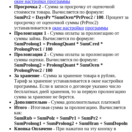
окне настройки программы
Просрочка 2
- Сумма за просрочку от оценочной
стоимости товара. Вычисляется по формуле:
SumPr2 = DaysPr *SumOcen*PrProc2 / 100
. Процент за
просрочку от оценочной суммы (PrProc2)
устанавливается в
окне настройки
программы
Пролонгация 1
- Сумма оплаты за пролонгацию от
суммы займа. Вычисляется по формуле:
SumProlong1 = ProlongQuant * SumCred *
ProlongProc1 / 100
Пролонгация 2
- Сумма оплаты за пролонгацию от
суммы оценки. Вычисляется по формуле:
SumProlong2 = ProlongQuant * SumOcen *
ProlongProc2 / 100
За хранение
- Сумма за хранение товара в рублях.
Тариф за хранение устанавливается в окне настройки
программы. Если в записи о договоре указано число
бесплатных дней хранения, то за первую пролонгацию
сумма за хранение не берется.
Дополнительно
- Сумма дополнительных платежей
Итого
- Итоговая сумма за пролонгацию. Вычисляется
как:
SumRub = SumPolz + SumPr1 + SumPr2 +
SumProlong1 + SumProlong2 + SumHran + SumDopoln
Кнопка Оплачено
- При нажатии на эту кнопку в