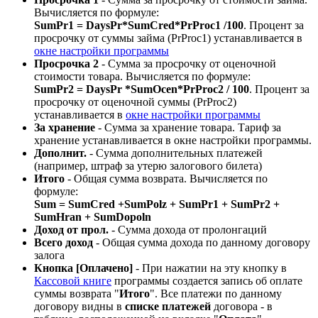
Вычисляется по формуле:
SumPr1 = DaysPr*SumCred*PrProc1 /100
. Процент за
просрочку от суммы займа (PrProc1) устанавливается в
окне настройки программы
Просрочка 2
- Сумма за просрочку от оценочной
стоимости товара. Вычисляется по формуле:
SumPr2 = DaysPr *SumOcen*PrProc2 / 100
. Процент за
просрочку от оценочной суммы (PrProc2)
устанавливается в
окне настройки программы
За хранение
- Сумма за хранение товара. Тариф за
хранение устанавливается в окне настройки программы.
Дополнит.
- Сумма дополнительных платежей
(например, штраф за утерю залогового билета)
Итого
- Общая сумма возврата. Вычисляется по
формуле:
Sum = SumCred +SumPolz + SumPr1 + SumPr2
+
SumHran + SumDopoln
Доход от прол.
- Сумма дохода от пролонгаций
Всего доход
- Общая сумма дохода по данному договору
залога
Кнопка [Оплачено]
- При нажатии на эту кнопку в
Кассовой книге
программы создается запись об оплате
суммы возврата "
Итого
". Все платежи по данному
договору видны в
списке платежей
договора - в