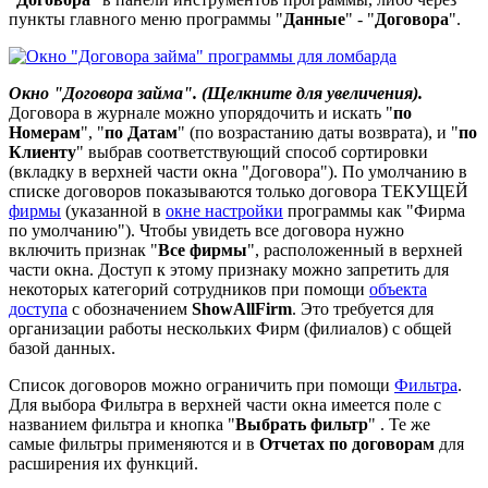
пункты главного меню программы "
Данные
" - "
Договора
".
Окно "Договора займа". (Щелкните для увеличения).
Договора в журнале можно упорядочить и искать "
по
Номерам
", "
по Датам
" (по возрастанию даты возврата), и "
по
Клиенту
" выбрав соответствующий способ сортировки
(вкладку в верхней части окна "Договора"). По умолчанию в
списке договоров показываются только договора ТЕКУЩЕЙ
фирмы
(указанной в
окне настройки
программы как "Фирма
по умолчанию"). Чтобы увидеть все договора нужно
включить признак "
Все фирмы
", расположенный в верхней
части окна. Доступ к этому признаку можно запретить для
некоторых категорий сотрудников при помощи
объекта
доступа
с обозначением
ShowAllFirm
. Это требуется для
организации работы нескольких Фирм (филиалов) с общей
базой данных.
Список договоров можно ограничить при помощи
Фильтра
.
Для выбора Фильтра в верхней части окна имеется поле с
названием фильтра и кнопка "
Выбрать фильтр
"
. Те же
самые фильтры применяются и в
Отчетах по договорам
для
расширения их функций.