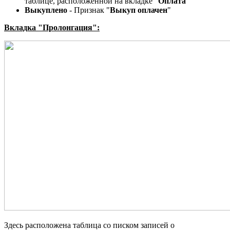
таблице, расположенной на вкладке "
Оплата
"
Выкуплено
- Признак "
Выкуп оплачен
"
Вкладка "Пролонгация":
Здесь расположена таблица со писком записей о