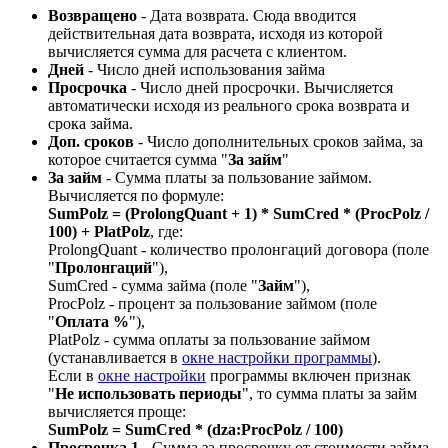
Возвращено
- Дата возврата. Сюда вводится
действительная дата возврата, исходя из которой
вычисляется сумма для расчета с клиентом.
Дней
- Число дней использования займа
Просрочка
- Число дней просрочки. Вычисляется
автоматически исходя из реального срока возврата и
срока займа.
Доп. сроков
- Число дополнительных сроков займа, за
которое считается сумма "
За займ
"
За займ
- Сумма платы за пользование займом.
Вычисляется по формуле:
SumPolz = (ProlongQuant + 1) * SumCred * (ProcPolz /
100) + PlatPolz
, где:
ProlongQuant - количество пролонгаций договора (поле
"
Пролонгаций
"),
SumCred - сумма займа (поле "
Займ
"),
ProcPolz - процент за пользование займом (поле
"
Оплата
%
"),
PlatPolz - сумма оплаты за пользование займом
(устанавливается в
окне настройки программы
).
Если в
окне настройки
программы включен признак
"
Не использовать периоды
", то cумма платы за займ
вычисляется проще:
SumPolz = SumCred * (dza:ProcPolz / 100)
Просрочка 1
- Сумма за просрочку от стоимости займа.