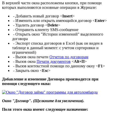
В верхней части окна расположены кнопки, при помощи
которых выполняются основные операции в Журнале:
- Добавить новый договор <
Insert
>
- Изменить или открыть имеющийся договор <
Enter
>
- Удалить договор <
Delete
>
- Отправить клиенту SMS-сообщение
- Открыть окно "Истории изменений" выделенного
договора
- Экспорт списка договоров в Excel (как он виден в
таблице в данный момент: с учетом сортировки и
ограничений)
- Вызов окна печати
Отчетов по договорам
- Вызов окна
Печати документов
<
Alt+П
>
- Вызов контекстной помощи по данному окну <
F1
>
- Закрыть окно <
Esc
>
Добавление и изменение Договора производится при
помощи следующего окна:
Окно "Договор". (Щелкните для увеличения).
Поля этого окна имеют следующее назначение: