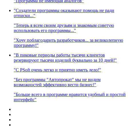
"Программа не имеющая аналогов"
"Создатели программы оказывают помощь не ради
отписки..."
"Теперь я всем своим друзьям и знакомым советую
использовать его программы..."
"Хочу поблагодарить разработчиков... за великолепную
программу!"
"В пиковые периоды работы тысячи клиентов
резервируют тысячи изделий буквально за 10 дней!"
"C PSoft очень легко и приятно иметь дело!"
"Без программы "Автопрокат" мы не видим
возможностей эффективно вести бизнес!"
"Больше всего в программе нравится удобный и простой
интерфейс"