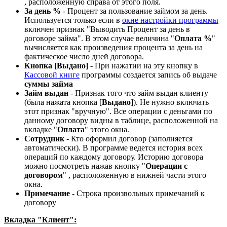
, расположенную справа от этого поля.
За день %
- Процент за пользование займом за день.
Используется только если в
окне настройки программы
включен признак "Выводить Процент за день в
договоре займа". В этом случае величина "
Оплата %
"
вычисляется как произведения процента за день на
фактическое число дней договора.
Кнопка [Выдано]
- При нажатии на эту кнопку в
Кассовой книге
программы создается запись об выдаче
суммы займа
Займ выдан
- Признак того что займ выдан клиенту
(была нажата кнопка [
Выдано
]). Не нужно включать
этот признак "вручную". Все операции с деньгами по
данному договору видны в таблице, расположенной на
вкладке "
Оплата
" этого окна.
Сотрудник
- Кто оформил договор (заполняется
автоматически). В программе ведется история всех
операций по каждому договору. Историю договора
можно посмотреть нажав кнопку "
Операции с
договором
"
, расположенную в нижней части этого
окна.
Примечание
- Строка произвольных примечаний к
договору
Вкладка "Клиент":