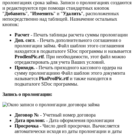
пролонгациях срока займа. Записи о пролонгациях создаются
и редактируются при помощи стандартных кнопок
"
Добавить
", "
Изменить
" и "
Удалить
", расположенных
непосредственно над таблицей. Назначение остальных
кнопок:
Расчет
- Печать таблицы расчета суммы пролонгации
Доп. согл
. - Печать дополнительного соглашения о
пролонгации займа. Файл шаблон этого соглашения
находится в подкаталоге SDoc программы и называется
ProdlenPic.rtf
. При необходимости, этот файл можно
отредактировать для учета Ваших условий.
Приходн.
- Печать приходного кассового ордера на
сумму пролонгациию Файл шаблон этого документа
называется
PkoProlPic.rtf
и также находится в
подкаталоге SDoc программы.
Запись о пролонгации:
Договор №
- Учетный номер договора
Дата пролонг.
- Дата оформления пролонгации
Просрочка
- Число дней просрочки. Вычисляется
автоматически исходя из даты пролонгации и даты