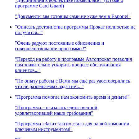
"Дисциплина в коллективе повысилась!" (Отзыв о
программе Card Guard)
"Документы мы готовим сами не хуже чем в Европе!"
"Описать достоинства программы Прокат полностью не
получится..."
"Очень радуют постоянные обновления и
совершенствование программы!"
"Переход на работу в программе Автопрокат позволил
нам значительно ускорить процесс обслуживания
клиентов..."
"По опыту работы с Вами мы ещё раз удостоверились
что не разрешаемых задач нет..."
"Программа помогла нам экономить время и деньги!"
"Программа... оказалась единственной,
удовлетворившей наши требования"
"Программа «Заказ такси» стала для нашей компании
ключевым инструментом!"