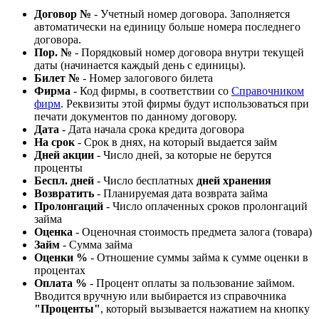
Договор №
- Учетный номер договора. Заполняется
автоматически на единицу больше номера последнего
договора.
Пор. №
- Порядковый номер договора внутри текущей
даты (начинается каждый день с единицы).
Билет №
- Номер залогового билета
Фирма
- Код фирмы, в соответствии со
Справочником
фирм
. Реквизиты этой фирмы будут использоваться при
печати документов по данному договору.
Дата
- Дата начала срока кредита договора
На срок
- Срок в днях, на который выдается займ
Дней акции
- Число дней, за которые не берутся
проценты
Беспл. дней
- Число бесплатных
дней хранения
Возвратить
- Планируемая дата возврата займа
Пролонгаций
- Число оплаченных сроков пролонгаций
займа
Оценка
- Оценочная стоимость предмета залога (товара)
Займ
- Сумма займа
Оценки %
- Отношение суммы займа к сумме оценки в
процентах
Оплата %
- Процент оплаты за пользование займом.
Вводится вручную или выбирается из справочника
"Проценты"
, который вызывается нажатием на кнопку