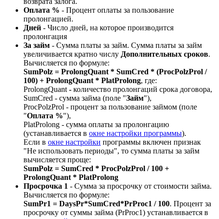
возврата залога.
Оплата %
- Процент оплаты за пользование
пролонгацией.
Дней
- Число дней, на которое производится
пролонгация
За займ
- Сумма платы за займ. Сумма платы за займ
увеличивается кратно числу
Дополнительных сроков
.
Вычисляется по формуле:
SumPolz = ProlongQuant * SumCred * (ProcPolzProl /
100) + ProlongQuant * PlatProlong
, где:
ProlongQuant
-
количество пролонгаций срока договора,
SumCred - сумма займа (поле "
Займ
"),
ProcPolzProl - процент за пользование займом (поле
"
Оплата
%
"),
PlatProlong - сумма оплаты за пролонгацию
(устанавливается в
окне настройки программы
).
Если в
окне настройки
программы включен признак
"Не использовать периоды", то cумма платы за займ
вычисляется проще:
SumPolz = SumCred * ProcPolzProl / 100 +
ProlongQuant * PlatProlong
Просрочка 1
- Сумма за просрочку от стоимости займа.
Вычисляется по формуле:
SumPr1 = DaysPr*SumCred*PrProc1 / 100
. Процент за
просрочку от суммы займа (PrProc1) устанавливается в