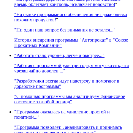
время, облегчает контроль, исключает воровство!
"
"На рынке программного обеспечения нет даже близко
похожих продуктов!
"
"Ни один наш вопрос без внимания не остался..."
История внедрения программы "Автопрокат" в "Союзе
Прокатных Компаний"
"Работать стало удобней, легче и быстрее..."
"Работая с программой уже три года, я могу сказать, что
чрезвычайно доволен ..."
"Разработчики всегда идут навстречу и помогают в
доработке программы"
"С помощью программы мы анализируем финансовое
состояние за любой период"
"Программа оказалась на удивление простой и
понятной..."
"Программа позволяет... анализировать и принимать
решения по улучшению качества услуг"