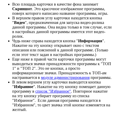
Всю площадь карточки в качестве фона занимает
Скриншот
. Это красочное изображение программы,
поверх которого написано название программы, игры.
В верхнем правом углу карточки находится кнопка
"
Видео
", предназначенная для запуска видео-ролика
данной программы. Она видна только в том случае, если
в настройках данной программы имеется этот видео-
ролик.
Чудь ниже справа находится кнопка "
Информация
".
Нажатие на эту кнопку открывает окно с текстом
описания или пояснений к данной программе. (Только
если этот текст задан в настройках программы.)
Еще ниже в правой части карточки программы могут
выводиться значки принадлежности программы к "ТОП
1" и "ТОП 2". Это не кнопки, а просто
информационные значки. Принадлежность к ТОП-ам
настраивается в
модуле администрирования
программы.
В левом верхнем углу карточки выводится кнопка
"
Избранное
". Нажатие на эту кнопку помещает данную
программу в
список "Избранное"
. Повторное нажатие
на эту кнопку убирает программу из списка
"Избранное". Если данная программа находится в
"Избранном", то цвет значка этой кнопке изменяется на
желтый.