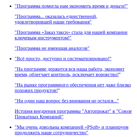
"Программа помогла нам экономить время и деньги!"
"Программа... оказалась единственной,
удовлетворившей наши требования"
"Программа «Заказ такси» стала для нашей компании
ключевым инструментом!"
"Программа не имеющая аналогов"
"Всё просто, доступно и систематизировано!"
"На программе держится вся наша работа, экономит
время, облегчает контроль, исключает воровство!
"
"На рынке программного обеспечения нет даже близко
похожих продуктов!
"
"Ни один наш вопрос без внимания не остался..."
История внедрения программы "Автопрокат" в "Союзе
Прокатных Компаний"
"Мы очень довольны компанией «PSoft» и планируем
продолжить наше сотрудничество"