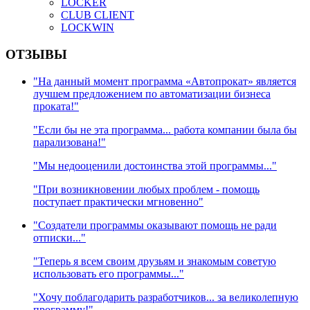
LOCKER
CLUB CLIENT
LOCKWIN
ОТЗЫВЫ
"На данный момент программа «Автопрокат» является
лучшем предложением по автоматизации бизнеса
проката!"
"Если бы не эта программа... работа компании была бы
парализована!"
"Мы недооценили достоинства этой программы..."
"При возникновении любых проблем - помощь
поступает практически мгновенно"
"Создатели программы оказывают помощь не ради
отписки..."
"Теперь я всем своим друзьям и знакомым советую
использовать его программы..."
"Хочу поблагодарить разработчиков... за великолепную
программу!"