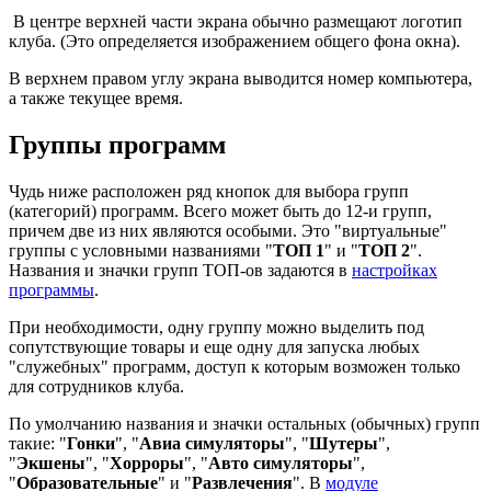
В центре верхней части экрана обычно размещают логотип
клуба. (Это определяется изображением общего фона окна).
В верхнем правом углу экрана выводится номер компьютера,
а также текущее время.
Группы программ
Чудь ниже расположен ряд кнопок для выбора групп
(категорий) программ. Всего может быть до 12-и групп,
причем две из них являются особыми. Это "виртуальные"
группы с условными названиями "
ТОП 1
" и "
ТОП 2
".
Названия и значки групп ТОП-ов задаются в
настройках
программы
.
При необходимости, одну группу можно выделить под
сопутствующие товары и еще одну для запуска любых
"служебных" программ, доступ к которым возможен только
для сотрудников клуба.
По умолчанию названия и значки остальных (обычных) групп
такие: "
Гонки
", "
Авиа симуляторы
", "
Шутеры
",
"
Экшены
", "
Хорроры
", "
Авто симуляторы
",
"
Образовательные
" и "
Развлечения
". В
модуле