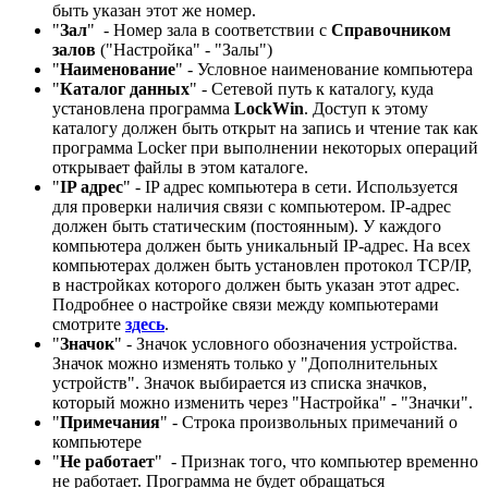
быть указан этот же номер.
"
Зал
" - Номер зала в соответствии с
Справочником
залов
("Настройка" - "Залы")
"
Наименование
" - Условное наименование компьютера
"
Каталог данных
" - Сетевой путь к каталогу, куда
установлена программа
LockWin
. Доступ к этому
каталогу должен быть открыт на запись и чтение так как
программа Locker при выполнении некоторых операций
открывает файлы в этом каталоге.
"
IP адрес
" - IP адрес компьютера в сети. Используется
для проверки наличия связи с компьютером. IP-адрес
должен быть статическим (постоянным). У каждого
компьютера должен быть уникальный IP-адрес. На всех
компьютерах должен быть установлен протокол TCP/IP,
в настройках которого должен быть указан этот адрес.
Подробнее о настройке связи между компьютерами
смотрите
здесь
.
"
Значок
" - Значок условного обозначения устройства.
Значок можно изменять только у "Дополнительных
устройств". Значок выбирается из списка значков,
который можно изменить через "Настройка" - "Значки".
"
Примечания
" - Строка произвольных примечаний о
компьютере
"
Не работает
" - Признак того, что компьютер временно
не работает. Программа не будет обращаться