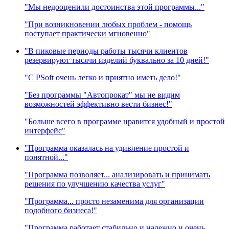
"Мы недооценили достоинства этой программы..."
"При возникновении любых проблем - помощь
поступает практически мгновенно"
"В пиковые периоды работы тысячи клиентов
резервируют тысячи изделий буквально за 10 дней!"
"C PSoft очень легко и приятно иметь дело!"
"Без программы "Автопрокат" мы не видим
возможностей эффективно вести бизнес!"
"Больше всего в программе нравится удобный и простой
интерфейс"
"Программа оказалась на удивление простой и
понятной..."
"Программа позволяет... анализировать и принимать
решения по улучшению качества услуг"
"Программа... просто незаменима для организации
подобного бизнеса!"
"Программа работает стабильно и надежно и очень