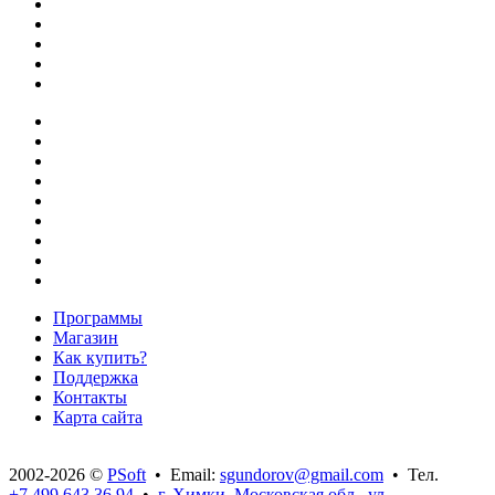
Программы
Магазин
Как купить?
Поддержка
Контакты
Карта сайта
2002-2026 ©
PSoft
• Email:
sgundorov@gmail.com
• Тел.
+7 499 643 36 94
•
г. Химки, Московская обл., ул.