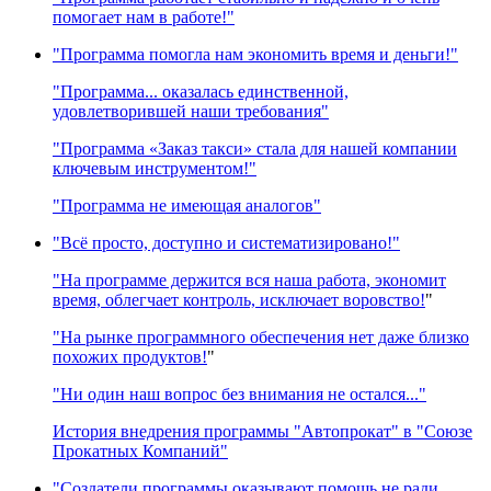
помогает нам в работе!"
"Программа помогла нам экономить время и деньги!"
"Программа... оказалась единственной,
удовлетворившей наши требования"
"Программа «Заказ такси» стала для нашей компании
ключевым инструментом!"
"Программа не имеющая аналогов"
"Всё просто, доступно и систематизировано!"
"На программе держится вся наша работа, экономит
время, облегчает контроль, исключает воровство!
"
"На рынке программного обеспечения нет даже близко
похожих продуктов!
"
"Ни один наш вопрос без внимания не остался..."
История внедрения программы "Автопрокат" в "Союзе
Прокатных Компаний"
"Создатели программы оказывают помощь не ради