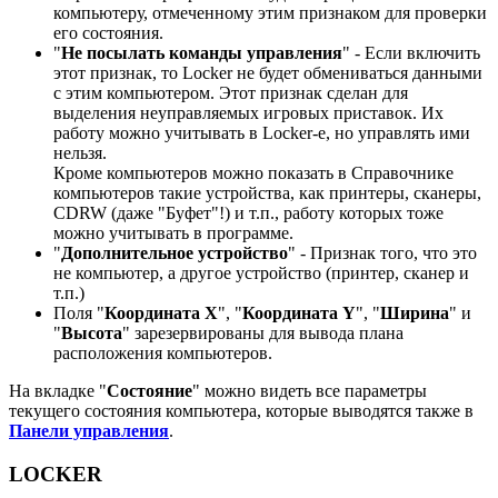
компьютеру, отмеченному этим признаком для проверки
его состояния.
"
Не посылать команды управления
" - Если включить
этот признак, то Locker не будет обмениваться данными
с этим компьютером. Этот признак сделан для
выделения неуправляемых игровых приставок. Их
работу можно учитывать в Locker-e, но управлять ими
нельзя.
Кроме компьютеров можно показать в Справочнике
компьютеров такие устройства, как принтеры, сканеры,
CDRW (даже "Буфет"!) и т.п., работу которых тоже
можно учитывать в программе.
"
Дополнительное устройство
" - Признак того, что это
не компьютер, а другое устройство (принтер, сканер и
т.п.)
Поля "
Координата Х
", "
Координата Y
", "
Ширина
" и
"
Высота
" зарезервированы для вывода плана
расположения компьютеров.
На вкладке "
Состояние
" можно видеть все параметры
текущего состояния компьютера, которые выводятся также в
Панели управления
.
LOCKER