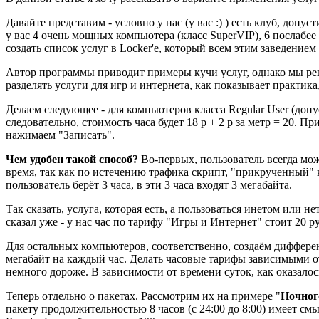
Давайте представим - условно у нас (у вас :) ) есть клуб, до
у вас 4 очень мощных компьютера (класс SuperVIP), 6 послабее (
создать список услуг в Locker'e, который всем этим заведением
Автор программы приводит примеры кучи услуг, однако мы реш
разделять услуги для игр и интернета, как показывает практика
Делаем следующее - для компьютеров класса Regular User (допуст
следовательно, стоимость часа будет 18 р + 2 р за метр = 20. Пр
нажимаем "Записать".
Чем удобен такой способ?
Во-первых, пользователь всегда може
время, так как по истечению трафика скрипт, "прикрученный" к
пользователь берёт 3 часа, в эти 3 часа входят 3 мегабайта.
Так сказать, услуга, которая есть, а пользоваться инетом или н
сказал уже - у нас час по тарифу "Игры и Интернет" стоит 20 ру
Для остальных компьютеров, соответственно, создаём диффере
мегабайт на каждый час. Делать часовые тарифы зависимыми от
немного дороже. В зависимости от времени суток, как оказалос
Теперь отдельно о пакетах. Рассмотрим их на примере "
Ночног
пакету продолжительностью 8 часов (с 24:00 до 8:00) имеет см