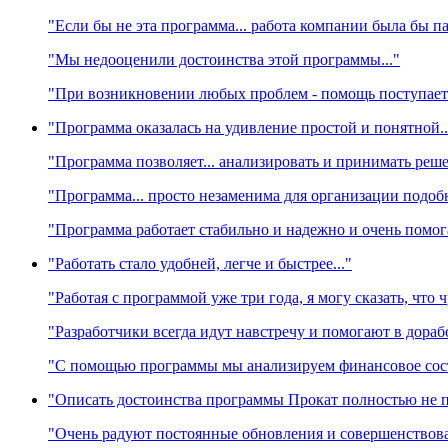
"Если бы не эта программа... работа компании была бы п
"Мы недооценили достоинства этой программы..."
"При возникновении любых проблем - помощь поступает
"Программа оказалась на удивление простой и понятной..
"Программа позволяет... анализировать и принимать реш
"Программа... просто незаменима для организации подоб
"Программа работает стабильно и надежно и очень помога
"Работать стало удобней, легче и быстрее..."
"Работая с программой уже три года, я могу сказать, что 
"Разработчики всегда идут навстречу и помогают в дора
"С помощью программы мы анализируем финансовое сост
"Описать достоинства программы Прокат полностью не по
"Очень радуют постоянные обновления и совершенствов