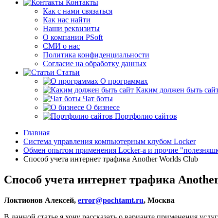
Контакты
Как с нами связаться
Как нас найти
Наши реквизиты
О компании PSoft
СМИ о нас
Политика конфиденциальности
Согласие на обработку данных
Статьи
О программах
Каким должен быть сай
Чат боты
О бизнесе
Портфолио сайтов
Главная
Система управления компьютерным клубом Locker
Обмен опытом применения Locker-a и прочие "полезняш
Способ учета интернет трафика Another Worlds Club
Способ учета интернет трафика Another
Локтионов Алексей,
error@pochtamt.ru
, Москва
В данной статье я хочу рассказать о варианте применения услу