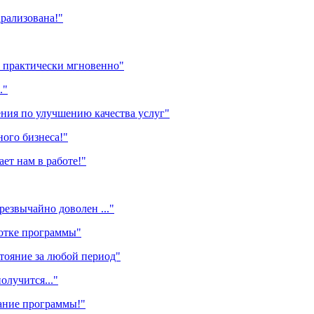
арализована!"
 практически мгновенно"
."
ения по улучшению качества услуг"
ного бизнеса!"
ет нам в работе!"
чрезвычайно доволен ..."
ботке программы"
ояние за любой период"
лучится..."
ание программы!"