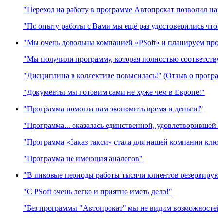
"Переход на работу в программе Автопрокат позволил на
"По опыту работы с Вами мы ещё раз удостоверились что 
"Мы очень довольны компанией «PSoft» и планируем пр
"Мы получили программу, которая полностью соответств
"Дисциплина в коллективе повысилась!" (Отзыв о програ
"Документы мы готовим сами не хуже чем в Европе!"
"Программа помогла нам экономить время и деньги!"
"Программа... оказалась единственной, удовлетворившей
"Программа «Заказ такси» стала для нашей компании кл
"Программа не имеющая аналогов"
"В пиковые периоды работы тысячи клиентов резервируют
"C PSoft очень легко и приятно иметь дело!"
"Без программы "Автопрокат" мы не видим возможностей