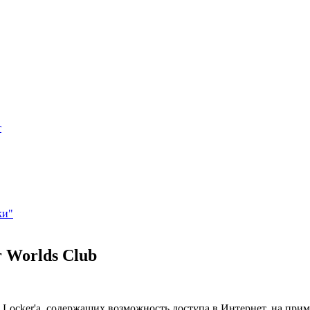
т
ки"
 Worlds Club
г Locker'a, содержащих возможность доступа в Интернет, на приме