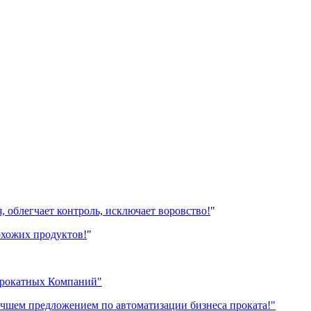
, облегчает контроль, исключает воровство!
"
охожих продуктов!
"
Прокатных Компаний"
чшем предложением по автоматизации бизнеса проката!"