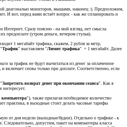
азной диагональю мониторов, мышами, наконец :). Предположим,
ет. И вот, перед вами встаёт вопрос - как же спланировать и
 Интернет. Сразу поясню - на мой взгляд, нет смысла
их предоплате (утром деньги, вечером стулья).
входит 1 мегабайт трафика, скажем, 2 рубля за метр,
 "
Трафик
" выставляем "
Лимит трафика
" = 1 мегабайт. Далее
ьги за трафик не будут вычитаться из денег за оплаченное
 и включает снова только при доплате. Соответственно, если
 "
Запретить возврат денег при окончании сеанса
". Как я
е интересует.
а компьютера
"), также прилагая необходимое количество
ает практика, в выходные стоит делать часовые тарифы
мую от дня недели (выходные/будни). Отдельно о трафике - к
ые. Следовательно, допустим, пакет на компьютеры класса