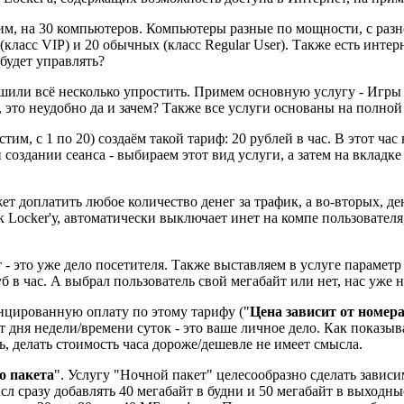
пустим, на 30 компьютеров. Компьютеры разные по мощности, с р
класс VIP) и 20 обычных (класс Regular User). Также есть интерн
 будет управлять?
или всё несколько упростить. Примем основную услугу - Игры и
, это неудобно да и зачем? Также все услуги основаны на полной 
им, с 1 по 20) создаём такой тариф: 20 рублей в час. В этот час 
и создании сеанса - выбираем этот вид услуги, а затем на вкладке
т доплатить любое количество денег за трафик, а во-вторых, ден
 Locker'у, автоматически выключает инет на компе пользователя,
ет - это уже дело посетителя. Также выставляем в услуге параметр
б в час. А выбрал пользователь свой мегабайт или нет, нас уже н
нцированную оплату по этому тарифу ("
Цена зависит от номер
 дня недели/времени суток - это ваше личное дело. Как показыв
ь, делать стоимость часа дороже/дешевле не имеет смысла.
о пакета
". Услугу "Ночной пакет" целесообразно сделать зависи
ысл сразу добавлять 40 мегабайт в будни и 50 мегабайт в выходн