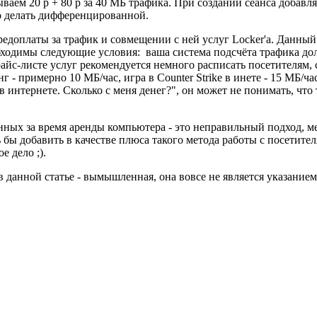
зываем 20 р + 80 р за 40 МБ трафика. При создании сеанса добавля
о делать дифференцированной.
предоплаты за трафик и совмещении с ней услуг Locker'a. Данный
обходимы следующие условия: ваша система подсчёта трафика дол
с-листе услуг рекомендуется немного расписать посетителям, ск
- примерно 10 МБ/час, игра в Counter Strike в инете - 15 МБ/час
в интернете. Сколько с меня денег?", он может не понимать, что 
ченных за время аренды компьютера - это неправильный подход, 
 бы добавить в качестве плюса такого метода работы с посетител
е дело ;).
в данной статье - вымышленная, она вовсе не является указанием