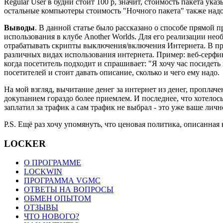
Regular User в будни стоит 100 р, значит, стоимость пакета ука
остальные компьютеры стоимость "Ночного пакета" также над
Выводы
. В данной статье было рассказано о способе прямой 
использования в клубе Another Worlds. Для его реализации не
отрабатывать скрипты выключения/включения Интернета. В прай
различных видах использования интернета. Пример: веб-серфинг 
когда посетитель подходит и спрашивает: "Я хочу час посидеть 
посетителей и стоит давать описание, сколько и чего ему надо.
На мой взгляд, вычитание денег за интернет из денег, пропла
докупанием гораздо более приемлем. И последнее, что хотелось
заплатил за трафик а сам трафик не выбрал - это уже ваше лично
P.S. Ещё раз хочу упомянуть, что ценовая политика, описанная 
LOCKER
О ПРОГРАММЕ
LOCKWIN
ПРОГРАММА VGMC
ОТВЕТЫ НА ВОПРОСЫ
ОБМЕН ОПЫТОМ
ОТЗЫВЫ
ЧТО НОВОГО?