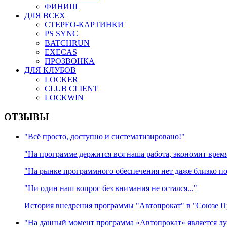
ФИНИШ
ДЛЯ ВСЕХ
СТЕРЕО-КАРТИНКИ
PS SYNC
BATCHRUN
EXECAS
ПРОЗВОНКА
ДЛЯ КЛУБОВ
LOCKER
CLUB CLIENT
LOCKWIN
ОТЗЫВЫ
"Всё просто, доступно и систематизировано!"
"На программе держится вся наша работа, экономит время
"На рынке программного обеспечения нет даже близко п
"Ни один наш вопрос без внимания не остался..."
История внедрения программы "Автопрокат" в "Союзе 
"На данный момент программа «Автопрокат» является лу