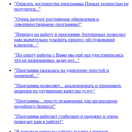
"Описать достоинства программы Прокат полностью не
получится..."
"Очень радуют постоянные обновления и
совершенствование программы!"
"Переход на работу в программе Автопрокат позволил
нам значительно ускорить процесс обслуживания
клиентов..."
"По опыту работы с Вами мы ещё раз удостоверились
что не разрешаемых задач нет..."
"Программа оказалась на удивление простой и
понятной..."
"Программа позволяет... анализировать и принимать
решения по улучшению качества услуг"
"Программа... просто незаменима для организации
подобного бизнеса!"
"Программа работает стабильно и надежно и очень
помогает нам в работе!"
"В пиковые периоды работы тысячи клиентов