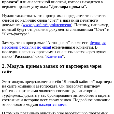
проката
" или аналогичной кнопкой, которая находится в
верхнем правом углу окна "
Договора проката
".
Нужно также знать, что программа определяет что является
счетом по наличию слова "счет" в названии печатного
документа (
www.pisoft.ru/aprok/repmenu
). Поэтому, например,
по email будут отправлены документы с названиями "Счет" и
"Счет-фактура".
Замечу, что в программе "Автопрокат" также есть
функция
массовой рассылки по email
отмеченным
клиентам. В
последних версиях программы она вызывается через пункт
меню "
Рассылка
" окна "
Клиенты
".
2. Модуль приема заявок от партнеров через
сайт
Этот модуль представляет из себя "Личный кабинет" партнера
на сайте компании автопроката. Он позволяет партнеру
(обычно партнерами являются гостиницы, санатории,
турфирмы...) делать у вас бронирование автомобиля и видеть
состояние и историю всех своих заявок. Подробное описание
этого нового модуля
находится здесь
.
О том как правильно обновить уже работающую программу