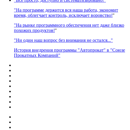
"Всё просто, доступно и систематизировано!"
"На программе держится вся наша работа, экономит
время, облегчает контроль, исключает воровство!
"
"На рынке программного обеспечения нет даже близко
похожих продуктов!
"
"Ни один наш вопрос без внимания не остался..."
История внедрения программы "Автопрокат" в "Союзе
Прокатных Компаний"