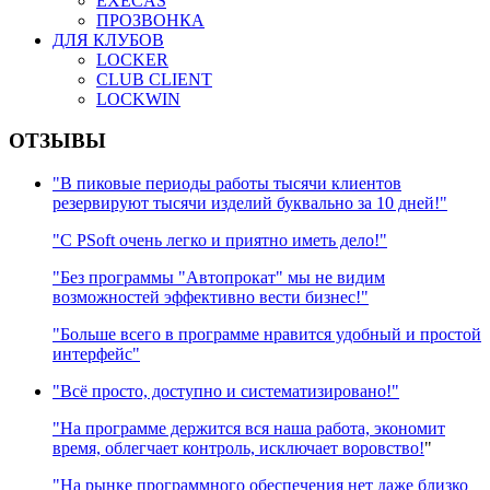
EXECAS
ПРОЗВОНКА
ДЛЯ КЛУБОВ
LOCKER
CLUB CLIENT
LOCKWIN
ОТЗЫВЫ
"В пиковые периоды работы тысячи клиентов
резервируют тысячи изделий буквально за 10 дней!"
"C PSoft очень легко и приятно иметь дело!"
"Без программы "Автопрокат" мы не видим
возможностей эффективно вести бизнес!"
"Больше всего в программе нравится удобный и простой
интерфейс"
"Всё просто, доступно и систематизировано!"
"На программе держится вся наша работа, экономит
время, облегчает контроль, исключает воровство!
"
"На рынке программного обеспечения нет даже близко