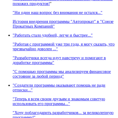
похожих продуктов!
"
"Ни один наш вопрос без внимания не остался..."
История внедрения программы "Автопрокат" в "Союзе
Прокатных Компаний"
"Работать стало удобней, легче и быстрее..."
"Работая с программой уже три года, я могу сказать, что
чрезвычайно доволен ..."
"Разработчики всегда идут навстречу и помогают в
доработке программы"
"С помощью программы мы анализируем финансовое
состояние за любой период"
"Создатели программы оказывают помощь не ради
отписки..."
"Теперь я всем своим друзьям и знакомым советую
использовать его программы..."
"Хочу поблагодарить разработчиков... за великолепную
программу!"