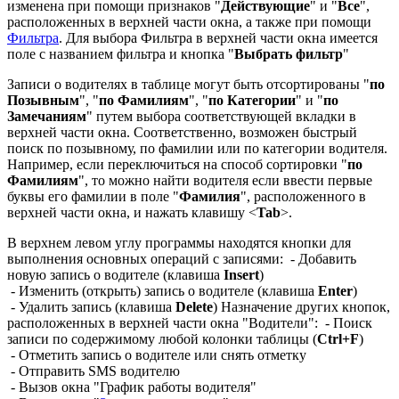
изменена при помощи признаков "
Действующие
" и "
Все
",
расположенных в верхней части окна, а также при помощи
Фильтра
. Для выбора Фильтра в верхней части окна имеется
поле с названием фильтра и кнопка "
Выбрать фильтр
"
Записи о водителях в таблице могут быть отсортированы "
по
Позывным
", "
по Фамилиям
", "
по Категории
" и "
по
Замечаниям
" путем выбора соответствующей вкладки в
верхней части окна. Соответственно, возможен быстрый
поиск по позывному, по фамилии или по категории водителя.
Например, если переключиться на способ сортировки "
по
Фамилиям
", то можно найти водителя если ввести первые
буквы его фамилии в поле "
Фамилия
", расположенного в
верхней части окна, и нажать клавишу <
Tab
>.
В верхнем левом углу программы находятся кнопки для
выполнения основных операций с записями:
- Добавить
новую запись о водителе (клавиша
Insert
)
- Изменить (открыть) запись о водителе (клавиша
Enter
)
- Удалить запись (клавиша
Delete
) Назначение других кнопок,
расположенных в верхней части окна "Водители":
- Поиск
записи по содержимому любой колонки таблицы (
Ctrl+F
)
- Отметить запись о водителе или снять отметку
- Отправить SMS водителю
- Вызов окна "График работы водителя"