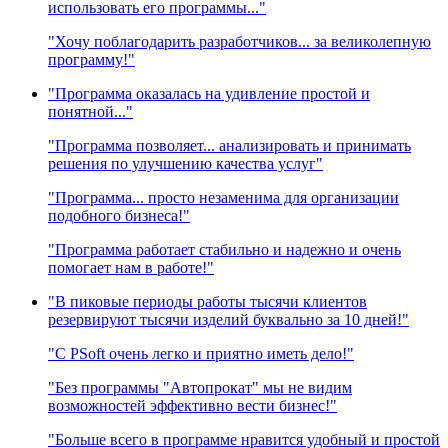
использовать его программы..."
"Хочу поблагодарить разработчиков... за великолепную
программу!"
"Программа оказалась на удивление простой и
понятной..."
"Программа позволяет... анализировать и принимать
решения по улучшению качества услуг"
"Программа... просто незаменима для организации
подобного бизнеса!"
"Программа работает стабильно и надежно и очень
помогает нам в работе!"
"В пиковые периоды работы тысячи клиентов
резервируют тысячи изделий буквально за 10 дней!"
"C PSoft очень легко и приятно иметь дело!"
"Без программы "Автопрокат" мы не видим
возможностей эффективно вести бизнес!"
"Больше всего в программе нравится удобный и простой