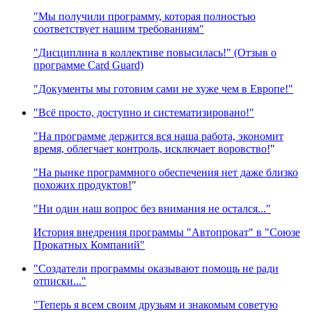
"Мы получили программу, которая полностью
соответствует нашим требованиям"
"Дисциплина в коллективе повысилась!" (Отзыв о
программе Card Guard)
"Документы мы готовим сами не хуже чем в Европе!"
"Всё просто, доступно и систематизировано!"
"На программе держится вся наша работа, экономит
время, облегчает контроль, исключает воровство!
"
"На рынке программного обеспечения нет даже близко
похожих продуктов!
"
"Ни один наш вопрос без внимания не остался..."
История внедрения программы "Автопрокат" в "Союзе
Прокатных Компаний"
"Создатели программы оказывают помощь не ради
отписки..."
"Теперь я всем своим друзьям и знакомым советую