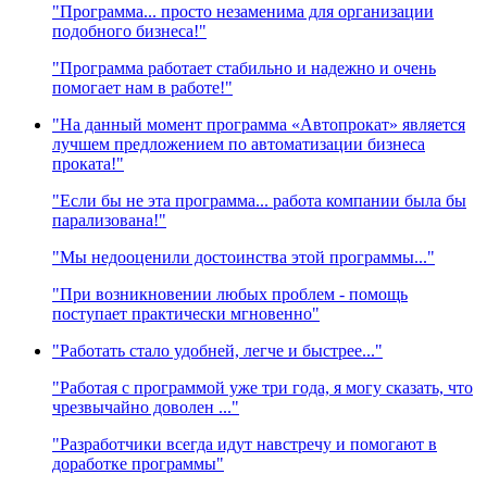
"Программа... просто незаменима для организации
подобного бизнеса!"
"Программа работает стабильно и надежно и очень
помогает нам в работе!"
"На данный момент программа «Автопрокат» является
лучшем предложением по автоматизации бизнеса
проката!"
"Если бы не эта программа... работа компании была бы
парализована!"
"Мы недооценили достоинства этой программы..."
"При возникновении любых проблем - помощь
поступает практически мгновенно"
"Работать стало удобней, легче и быстрее..."
"Работая с программой уже три года, я могу сказать, что
чрезвычайно доволен ..."
"Разработчики всегда идут навстречу и помогают в
доработке программы"