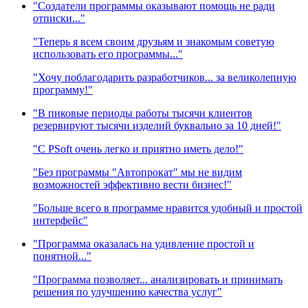
"Создатели программы оказывают помощь не ради
отписки..."
"Теперь я всем своим друзьям и знакомым советую
использовать его программы..."
"Хочу поблагодарить разработчиков... за великолепную
программу!"
"В пиковые периоды работы тысячи клиентов
резервируют тысячи изделий буквально за 10 дней!"
"C PSoft очень легко и приятно иметь дело!"
"Без программы "Автопрокат" мы не видим
возможностей эффективно вести бизнес!"
"Больше всего в программе нравится удобный и простой
интерфейс"
"Программа оказалась на удивление простой и
понятной..."
"Программа позволяет... анализировать и принимать
решения по улучшению качества услуг"