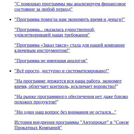
"С помощью программы мы анализируем финансовое
состояние за любой период"
"Программа помогла нам экономить время и деньги!"
"Программа... оказалась единственной,
удовлетворившей наши требования"
"Программа «Заказ такси» стала для нашей компании
ключевым инструментом!"
"Программа не имеющая аналогов"
"Всё просто, доступно и систематизировано!"
"На программе держится вся наша работа, экономит
время, облегчает контроль, исключает воровство!
"
"На рынке программного обеспечения нет даже близко
похожих продуктов!
"
"Ни один наш вопрос без внимания не остался..."
История внедрения программы "Автопрокат" в "Союзе
Прокатных Компаний"