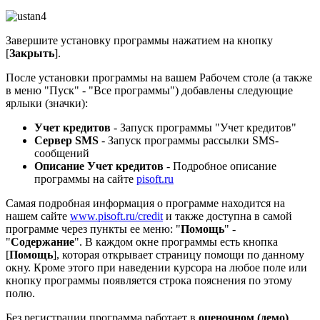
Завершите установку программы нажатием на кнопку
[
Закрыть
].
После установки программы на вашем Рабочем столе (а также
в меню "Пуск" - "Все программы") добавлены следующие
ярлыки (значки):
Учет кредитов
- Запуск программы "Учет кредитов"
Сервер SMS
- Запуск программы рассылки SMS-
сообщений
Описание Учет кредитов
- Подробное описание
программы на сайте
pisoft.ru
Самая подробная информация о программе находится на
нашем сайте
www.pisoft.ru/credit
и также доступна в самой
программе через пункты ее меню: "
Помощь
" -
"
Содержание
". В каждом окне программы есть кнопка
[
Помощь
], которая открывает страницу помощи по данному
окну. Кроме этого при наведении курсора на любое поле или
кнопку программы появляется строка пояснения по этому
полю.
Без регистрации программа работает в
оценочном (демо)