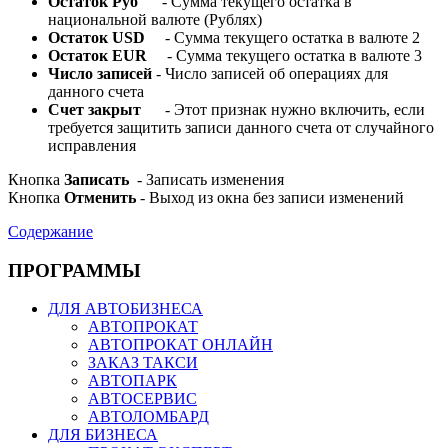
Остаток Руб
- Сумма текущего остатка в
национальной валюте (Рублях)
Остаток USD
- Сумма текущего остатка в валюте 2
Остаток EUR
- Сумма текущего остатка в валюте 3
Число записей
- Число записей об операциях для
данного счета
Счет закрыт
- Этот признак нужно включить, если
требуется защитить записи данного счета от случайного
исправления
Кнопка
Записать
- Записать изменения
Кнопка
Отменить
- Выход из окна без записи изменений
Содержание
ПРОГРАММЫ
ДЛЯ АВТОБИЗНЕСА
АВТОПРОКАТ
АВТОПРОКАТ ОНЛАЙН
ЗАКАЗ ТАКСИ
АВТОПАРК
АВТОСЕРВИС
АВТОЛОМБАРД
ДЛЯ БИЗНЕСА