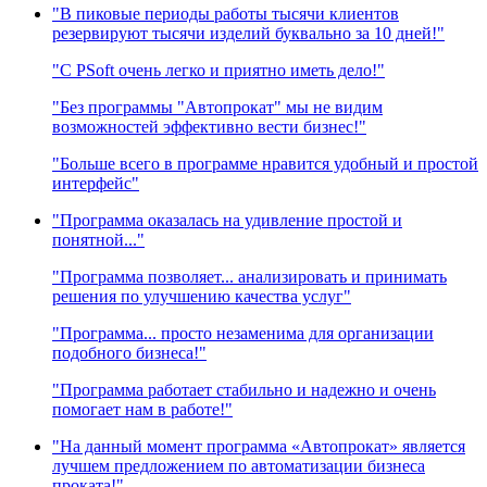
"В пиковые периоды работы тысячи клиентов
резервируют тысячи изделий буквально за 10 дней!"
"C PSoft очень легко и приятно иметь дело!"
"Без программы "Автопрокат" мы не видим
возможностей эффективно вести бизнес!"
"Больше всего в программе нравится удобный и простой
интерфейс"
"Программа оказалась на удивление простой и
понятной..."
"Программа позволяет... анализировать и принимать
решения по улучшению качества услуг"
"Программа... просто незаменима для организации
подобного бизнеса!"
"Программа работает стабильно и надежно и очень
помогает нам в работе!"
"На данный момент программа «Автопрокат» является
лучшем предложением по автоматизации бизнеса
проката!"