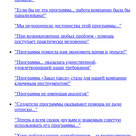
"Если бы не эта программа... работа компании была бы
парализована!"
"Мы недооценили достоинства этой программы..."
"При возникновении любых проблем - помощь
поступает практически мгновенно"
"Программа помогла нам экономить время и деньги!"
"Программа... оказалась единственной,
удовлетворившей наши требования"
"Программа «Заказ такси» стала для нашей компании
ключевым инструментом!"
"Программа не имеющая аналогов"
"Создатели программы оказывают помощь не ради
отписки..."
"Теперь я всем своим друзьям и знакомым советую
использовать его программы..."
"Хочу поблагодарить разработчиков... за великолепную