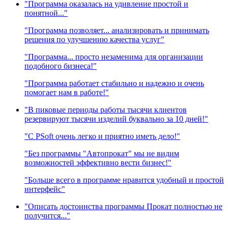
"Программа оказалась на удивление простой и
понятной..."
"Программа позволяет... анализировать и принимать
решения по улучшению качества услуг"
"Программа... просто незаменима для организации
подобного бизнеса!"
"Программа работает стабильно и надежно и очень
помогает нам в работе!"
"В пиковые периоды работы тысячи клиентов
резервируют тысячи изделий буквально за 10 дней!"
"C PSoft очень легко и приятно иметь дело!"
"Без программы "Автопрокат" мы не видим
возможностей эффективно вести бизнес!"
"Больше всего в программе нравится удобный и простой
интерфейс"
"Описать достоинства программы Прокат полностью не
получится..."