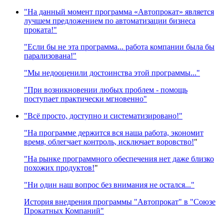
"На данный момент программа «Автопрокат» является
лучшем предложением по автоматизации бизнеса
проката!"
"Если бы не эта программа... работа компании была бы
парализована!"
"Мы недооценили достоинства этой программы..."
"При возникновении любых проблем - помощь
поступает практически мгновенно"
"Всё просто, доступно и систематизировано!"
"На программе держится вся наша работа, экономит
время, облегчает контроль, исключает воровство!
"
"На рынке программного обеспечения нет даже близко
похожих продуктов!
"
"Ни один наш вопрос без внимания не остался..."
История внедрения программы "Автопрокат" в "Союзе
Прокатных Компаний"