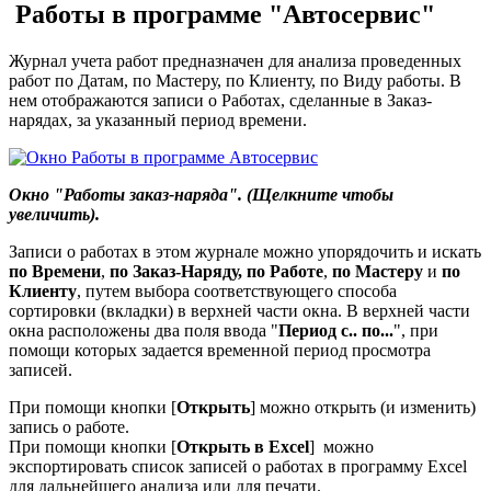
Работы в программе "Автосервис"
Журнал учета работ предназначен для анализа проведенных
работ по Датам, по Мастеру, по Клиенту, по Виду работы. В
нем отображаются записи о Работах, сделанные в Заказ-
нарядах, за указанный период времени.
Окно "Работы заказ-наряда". (Щелкните чтобы
увеличить).
Записи о работах в этом журнале можно упорядочить и искать
по Времени
,
по Заказ-Наряду, по Работе
,
по Мастеру
и
по
Клиенту
, путем выбора соответствующего способа
сортировки (вкладки) в верхней части окна. В верхней части
окна расположены два поля ввода "
Период с.. по...
", при
помощи которых задается временной период просмотра
записей.
При помощи кнопки [
Открыть
] можно открыть (и изменить)
запись о работе.
При помощи кнопки [
Открыть в Excel
]
можно
экспортировать список записей о работах в программу Excel
для дальнейшего анализа или для печати.