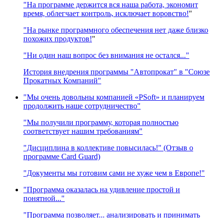
"На программе держится вся наша работа, экономит
время, облегчает контроль, исключает воровство!
"
"На рынке программного обеспечения нет даже близко
похожих продуктов!
"
"Ни один наш вопрос без внимания не остался..."
История внедрения программы "Автопрокат" в "Союзе
Прокатных Компаний"
"Мы очень довольны компанией «PSoft» и планируем
продолжить наше сотрудничество"
"Мы получили программу, которая полностью
соответствует нашим требованиям"
"Дисциплина в коллективе повысилась!" (Отзыв о
программе Card Guard)
"Документы мы готовим сами не хуже чем в Европе!"
"Программа оказалась на удивление простой и
понятной..."
"Программа позволяет... анализировать и принимать