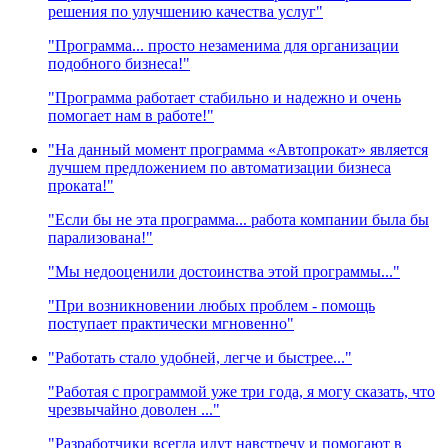
решения по улучшению качества услуг"
"Программа... просто незаменима для организации
подобного бизнеса!"
"Программа работает стабильно и надежно и очень
помогает нам в работе!"
"На данный момент программа «Автопрокат» является
лучшем предложением по автоматизации бизнеса
проката!"
"Если бы не эта программа... работа компании была бы
парализована!"
"Мы недооценили достоинства этой программы..."
"При возникновении любых проблем - помощь
поступает практически мгновенно"
"Работать стало удобней, легче и быстрее..."
"Работая с программой уже три года, я могу сказать, что
чрезвычайно доволен ..."
"Разработчики всегда идут навстречу и помогают в