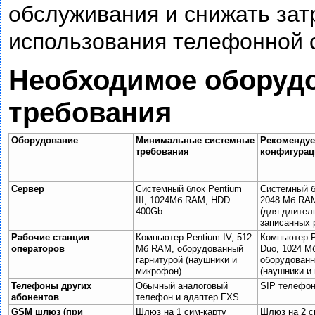
обслуживания и снижать зат
использования телефонной 
Необходимое оборуд
требования
Оборудование
Минимальные системные
Рекоменду
требования
конфигурац
Сервер
Системный блок Pentium
Системный б
III, 1024Мб RAM, HDD
2048 Мб RA
400Gb
(для длител
записанных 
Рабочие станции
Компьютер Pentium IV, 512
Компьютер 
операторов
Мб RAM, оборудованный
Duo, 1024 М
гарнитурой (наушники и
оборудованн
микрофон)
(наушники и
Телефоны других
Обычный аналоговый
SIP телефо
абонентов
телефон и адаптер FXS
GSM
шлюз (при
Шлюз на 1 сим-карту
Шлюз на 2 с