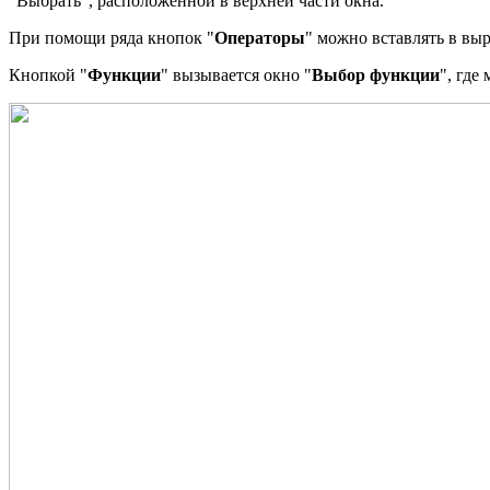
"Выбрать", расположенной в верхней части окна.
При помощи ряда кнопок "
Операторы
" можно вставлять в вы
Кнопкой "
Функции
" вызывается окно "
Выбор функции
", где