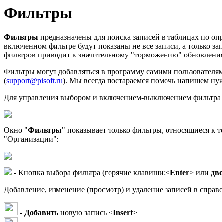
Фильтры
Фильтры
предназначены для поиска записей в таблицах по оп
включенном фильтре будут показаны не все записи, а только з
фильтров приводит к значительному "торможению" обновления 
Фильтры могут добавляться в программу самими пользователям
(
support@pisoft.ru
). Мы всегда постараемся помочь напишем нуж
Для управления выбором и включением-выключением фильтра 
Окно "
Фильтры
" показывает только фильтры, относящиеся к 
"Организации":
- Кнопка выбора фильтра (горячие клавиши:<
Enter
> или
дв
Добавление, изменение (просмотр) и удаление записей в спра
-
Добавить
новую запись <
Insert
>